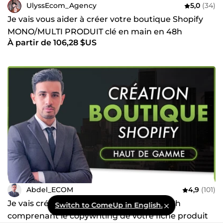
UlyssEcom_Agency
5,0
(34)
Je vais vous aider à créer votre boutique Shopify
MONO/MULTI PRODUIT clé en main en 48h
À partir de 106,28 $US
Abdel_ECOM
4,9
(101)
Je vais créer votre boutique shopify en 72h
Switch to ComeUp in English.
comprenant le copywriting de votre fiche produit