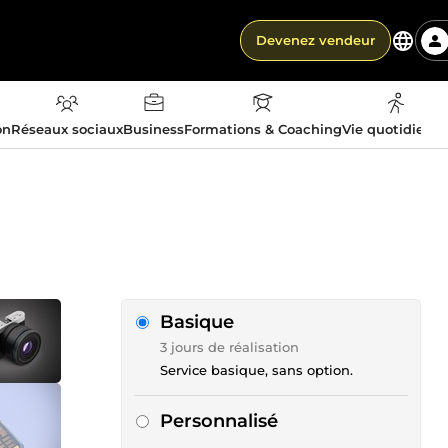
Devenez vendeur
on
Réseaux sociaux
Business
Formations & Coaching
Vie quotidienn
Basique
3 jours de réalisation
Service basique, sans option.
Personnalisé