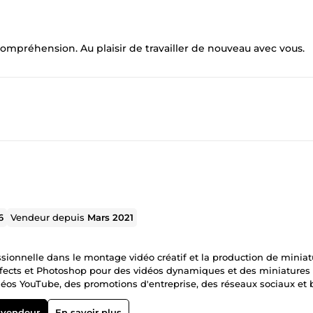
ompréhension. Au plaisir de travailler de nouveau avec vous.
6
Vendeur depuis
Mars 2021
sionnelle dans le montage vidéo créatif et la production de miniat
Effects et Photoshop pour des vidéos dynamiques et des miniatures
déos YouTube, des promotions d'entreprise, des réseaux sociaux et 
à votre vision et captiver votre public. 🔹 Livraison rapide et qualité
re et ouverte pour assurer une collaboration efficace. 🔹 Engage
 vendeur
En savoir plus