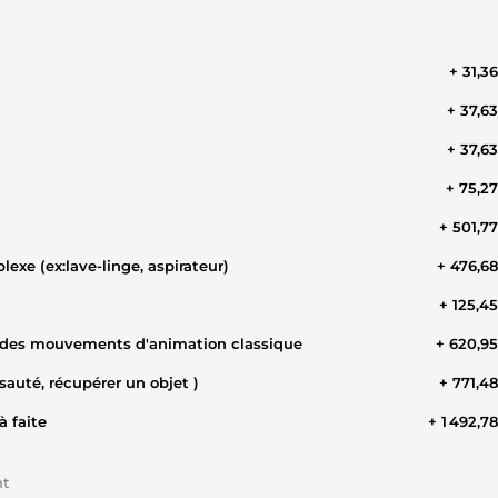
+ 31,3
+ 37,6
+ 37,6
+ 75,2
+ 501,7
xe (ex:lave-linge, aspirateur)
+ 476,6
+ 125,4
ec des mouvements d'animation classique
+ 620,9
sauté, récupérer un objet )
+ 771,4
à faite
+ 1 492,7
nt