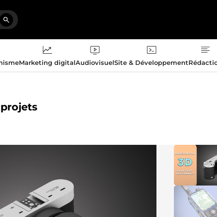
phisme
Marketing digital
Audiovisuel
Site & Développement
Rédacti
projets