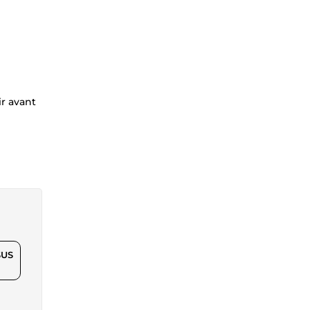
ir avant
$US