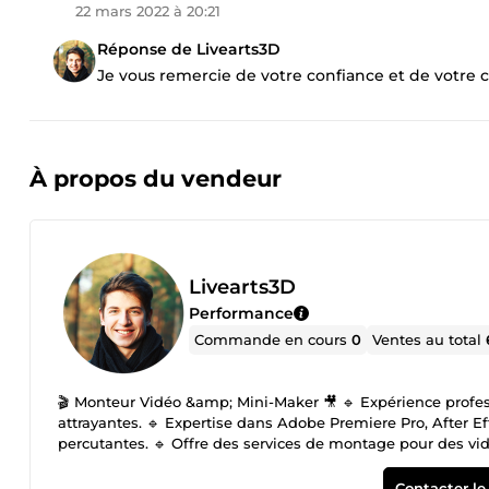
22 mars 2022 à 20:21
Réponse de Livearts3D
Je vous remercie de votre confiance et de votre c
À propos du vendeur
Livearts3D
Performance
Commande en cours
0
Ventes au total
🎬 Monteur Vidéo &amp; Mini-Maker 🎥 🔹 Expérience profes
attrayantes. 🔹 Expertise dans Adobe Premiere Pro, After 
percutantes. 🔹 Offre des services de montage pour des vi
plus encore. 🔹 Créativité et sens artistique pour donner vie 
professionnelle à chaque commande. 🔹 Communication clai
Contacter le