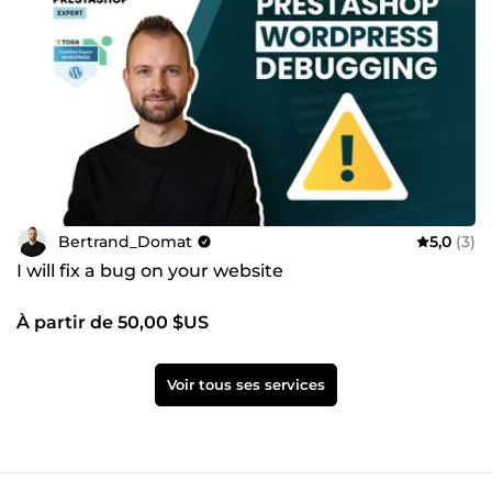
solutions pour atteindre vos objectifs de croissance et de
visibilité. Cliquez sur “Commander” ou “Contacter” pour en
discuter ou obtenir un devis personnalisé. Ensemble,
transformons votre présence en ligne en levier de
croissance ! Bertrand Domat – Développeur Freelance
WordPress &amp; Prestashop BeDOM – Solutions Web
Bertrand_Domat
5,0
(3)
I will fix a bug on your website
À partir de 50,00 $US
Voir tous ses services