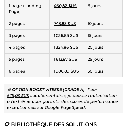
1 page (Landing
460,82 $US
6 jours
Page)
2 pages
748,83 $US
10 jours
3 pages
1 036,85 $US
15 jours
4 pages
1 324,86 $US
20 jours
5 pages
1 612,87 $US
25 jours
6 pages
1 900,89 $US
30 jours
🚀
OPTION BOOST VITESSE (GRADE A)
: Pour
576,03 $US
supplémentaires, je pousse l'optimisation
à l'extrême pour garantir des scores de performance
exceptionnels sur Google PageSpeed.
📋 BIBLIOTHÈQUE DES SOLUTIONS