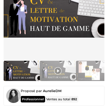
Proposé par
AurelieDM
Professionnel
Ventes au total
892