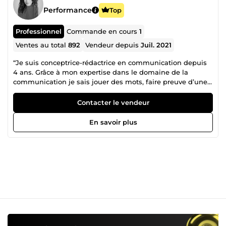
Performance
Top
Professionnel
Commande en cours
1
Ventes au total
892
Vendeur depuis
Juil. 2021
“Je suis conceptrice-rédactrice en communication depuis
4 ans. Grâce à mon expertise dans le domaine de la
communication je sais jouer des mots, faire preuve d’une
qualité d’écoute et des attentes souhaitées. La rigueur est
ma devise. J’aime ce que je fais, mon intuition et ma
Contacter le vendeur
créativité ont pour but de faire ressortir le meilleur de
vous.
En savoir plus