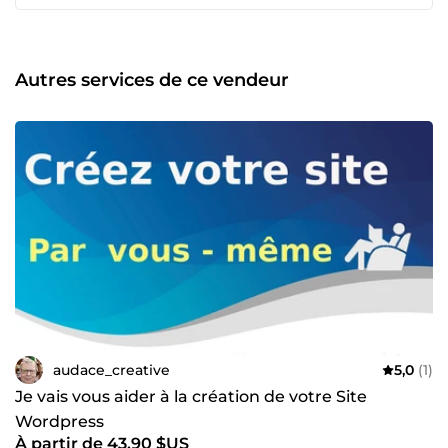
propose un site professionnel sur-mesure, conçu pour
mettre en valeur vos services et attirer l'attention des
moteurs de recherche. ⭐ 100% d'avis positifs ⭐ ----- 🏆
Faites de votre communication un levier puissant pour
Autres services de ce vendeur
votre succès 🚀 Ne laissez pas votre message se noyer
dans la masse et investissez dans un contenu de qualité.
⭐ 100% d'avis positifs ⭐
audace_creative
5,0
(1)
Je vais vous aider à la création de votre Site
Wordpress
À partir de 43,90 $US