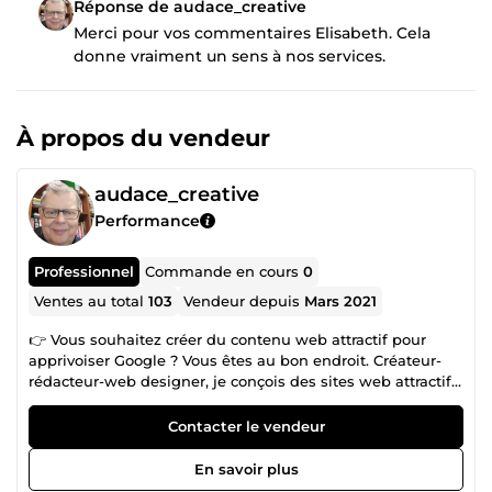
Réponse de audace_creative
Merci pour vos commentaires Elisabeth. Cela
donne vraiment un sens à nos services.
À propos du vendeur
audace_creative
Performance
Professionnel
Commande en cours
0
Ventes au total
103
Vendeur depuis
Mars 2021
👉 Vous souhaitez créer du contenu web attractif pour
apprivoiser Google ? Vous êtes au bon endroit. Créateur-
rédacteur-web designer, je conçois des sites web attractifs
et ergonomiques, avec du contenu pertinent et accrocheur.
Je vous accompagne pour toutes Créations, Optimisations,
Contacter le vendeur
Sécurisations ou Communications. ----- 🏆 Transformez
votre présence en ligne et démarquez-vous de la
En savoir plus
concurrence avec un site web qui vous ressemble ! Je vous