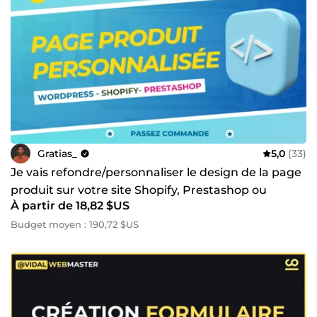
Gratias_
5,0
(33)
Je vais refondre/personnaliser le design de la page
produit sur votre site Shopify, Prestashop ou
À partir de 18,82 $US
WordPress
Budget moyen : 190,72 $US