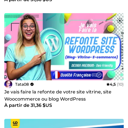
Consent V2 Google
Tata08
4,5
(10)
Je vais faire la refonte de votre site vitrine, site
Woocommerce ou blog WordPress
À partir de 31,36 $US