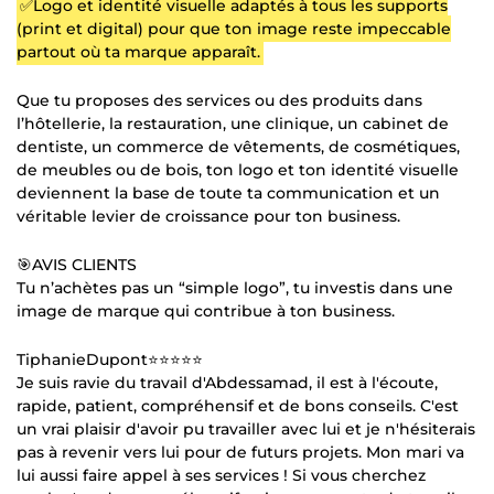
✅Logo et identité visuelle adaptés à tous les supports
(print et digital) pour que ton image reste impeccable
partout où ta marque apparaît.
Que tu proposes des services ou des produits dans
l’hôtellerie, la restauration, une clinique, un cabinet de
dentiste, un commerce de vêtements, de cosmétiques,
de meubles ou de bois, ton logo et ton identité visuelle
deviennent la base de toute ta communication et un
véritable levier de croissance pour ton business.
🎯AVIS CLIENTS
Tu n’achètes pas un “simple logo”, tu investis dans une
image de marque qui contribue à ton business.
TiphanieDupont⭐⭐⭐⭐⭐
Je suis ravie du travail d'Abdessamad, il est à l'écoute,
rapide, patient, compréhensif et de bons conseils. C'est
un vrai plaisir d'avoir pu travailler avec lui et je n'hésiterais
pas à revenir vers lui pour de futurs projets. Mon mari va
lui aussi faire appel à ses services ! Si vous cherchez