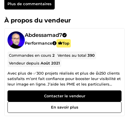
Plus de commentaires
À propos du vendeur
Abdessamad7
Performance
Top
Commandes en cours
2
Ventes au total
390
Vendeur depuis
Août 2021
Avec plus de ✅300 projets réalisés et plus de 👍250 clients
satisfaits m’ont fait confiance pour booster leur visibilité et
leur image en ligne. J’aide les PME et les particuliers
francophones à mettre en avant leurs projets, à clarifier
leurs bénéfices clients et à transformer leur site web en
Contacter le vendeur
véritable outil de conversion. ➡️Webdesigner senior et
expert WordPress, j’allie webdesign moderne, expérience
En savoir plus
utilisateur, et SEO pour créer des sites performants,
rapides et pensés pour générer des prospects qualifiés.
Spécialisé en stratégies marketing digitales orientées
résultats, je suis reconnu pour mon sérieux, ma réactivité