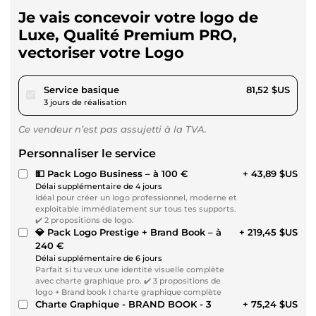
Je vais concevoir votre logo de
Luxe, Qualité Premium PRO,
vectoriser votre Logo
pour 75,13 $US
Service basique
81,52 $US
3 jours de réalisation
Ce vendeur n’est pas assujetti à la TVA.
Personnaliser le service
💵 Pack Logo Business – à 100 €
+ 43,89 $US
Délai supplémentaire de 4 jours
Idéal pour créer un logo professionnel, moderne et
exploitable immédiatement sur tous tes supports.
✔️ 2 propositions de logo.
💎 Pack Logo Prestige + Brand Book – à
+ 219,45 $US
240 €
Délai supplémentaire de 6 jours
Parfait si tu veux une identité visuelle complète
avec charte graphique pro. ✔️ 3 propositions de
logo + Brand book I charte graphique complète
Charte Graphique - BRAND BOOK - 3
+ 75,24 $US