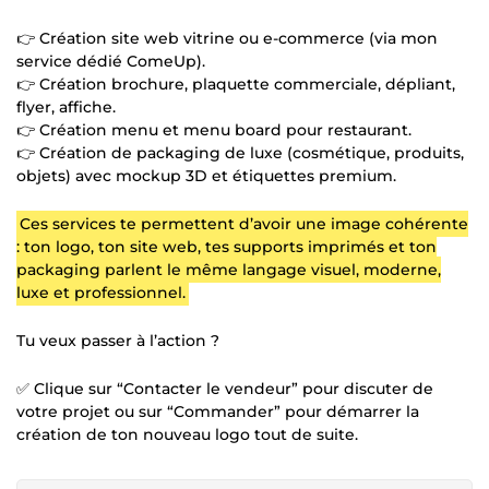
👉 Création site web vitrine ou e-commerce (via mon
service dédié ComeUp).
👉 Création brochure, plaquette commerciale, dépliant,
flyer, affiche.
👉 Création menu et menu board pour restaurant.
👉 Création de packaging de luxe (cosmétique, produits,
objets) avec mockup 3D et étiquettes premium.
Ces services te permettent d’avoir une image cohérente
: ton logo, ton site web, tes supports imprimés et ton
packaging parlent le même langage visuel, moderne,
luxe et professionnel.
Tu veux passer à l’action ?
✅ Clique sur “Contacter le vendeur” pour discuter de
votre projet ou sur “Commander” pour démarrer la
création de ton nouveau logo tout de suite.