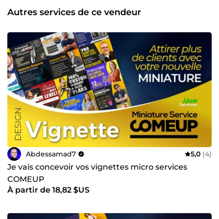
et mon sens du détail, avec un accompagnement clair et
Autres services de ce vendeur
professionnel à chaque étape du projet. 🎯 Ce que je vous
propose : 🖥️ Création de sites web vitrine, e-commerce ou
landing pages sur-mesure. 📺 Menu boards dynamiques
pour écrans TV de restaurants, fast-foods &amp; Street
Food. 🛍️ Conception de packagings modernes et attractifs
pour produits physiques ou alimentaires. 📢 Identité
visuelle, Logos, Flyers, affiches, cartes de visite, visuels e-
commerce &amp; réseaux sociaux. ✅ Mon objectif : vous
aider à valoriser votre image grâce à des créations
professionnelles, cohérentes avec votre marque, et qui
captent immédiatement l’attention de votre public. 📩
Discutons de votre projet ! Je suis disponible pour
échanger, vous conseiller et transformer vos idées en
visuels percutants.
Abdessamad7
5,0
(4)
Je vais concevoir vos vignettes micro services
COMEUP
À partir de 18,82 $US