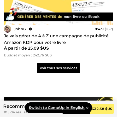
JohnG1
4,9
(167)
Je vais gérer de A à Z une campagne de publicité
Amazon KDP pour votre livre
À partir de 25,09 $US
Budget moyen : 242,76 $US
Voir tous ses services
Besoin d’aide ?
Recommandé
Switch to ComeUp in English.
Commander
332,38 $US
30 j de réalisation
Notre service clients est à votre disposition