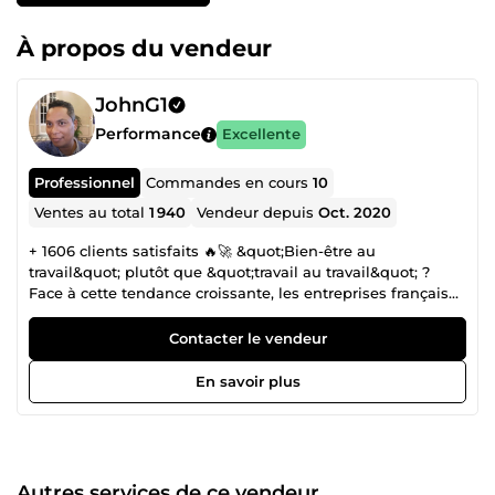
À propos du vendeur
JohnG1
Performance
Excellente
Professionnel
Commandes en cours
10
Ventes au total
1 940
Vendeur depuis
Oct. 2020
+ 1606 clients satisfaits 🔥🚀 &quot;Bien-être au
travail&quot; plutôt que &quot;travail au travail&quot; ?
Face à cette tendance croissante, les entreprises françaises
délèguent à Madagascar, les tâches qu’elles ne veulent
plus ou ne peuvent plus faire. Je suis John, français, et je
Contacter le vendeur
pilote vos projets à Madagascar. Déléguez en toute
confiance, nous gérons pour vous ! ✅ MÉTHODE DE
En savoir plus
TRAVAIL Loi de Pareto｜Tim Ferris｜Scrum &amp; Kanban
Au-delà du pognon, l'oseille et la tune, de l'attention, de
l'énergie et de la bienveillance ! 💥 POURQUOI MOI ? ✅
Plus de 24 ans d'expériences ⭐ + de 1913 clients livrés 📞
Disponible 6j/7 👉 Cliquez sur &quot;Me contacter&quot; et
Autres services de ce vendeur