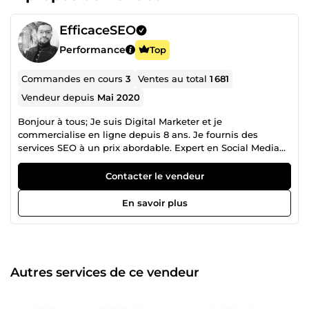
EfficaceSEO
Performance
Top
Commandes en cours
3
Ventes au total
1 681
Vendeur depuis
Mai 2020
Bonjour à tous; Je suis Digital Marketer et je
commercialise en ligne depuis 8 ans. Je fournis des
services SEO à un prix abordable. Expert en Social Media
Marketing et référenceur de milliers compte GOOGLE MY
BUSINESS (GMB ), INSTAGRAM, TIKTOK, FACEBOOK, SITES
Contacter le vendeur
WEB, et chaîne YOUTUBE avec des solutions sur mesure
pour vous différencier en web. Plus de 1600+ Commandes
En savoir plus
terminées !! Passez votre commande maintenant !
Satisfaction garantie.
Autres services de ce vendeur