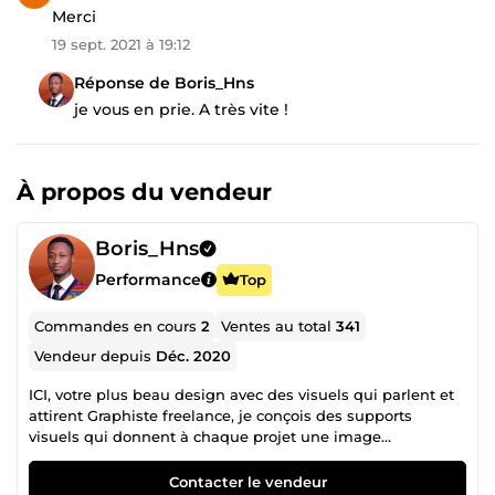
Merci
19 sept. 2021 à 19:12
Réponse de Boris_Hns
je vous en prie. A très vite !
À propos du vendeur
Boris_Hns
Performance
Top
Commandes en cours
2
Ventes au total
341
Vendeur depuis
Déc. 2020
ICI, votre plus beau design avec des visuels qui parlent et
attirent Graphiste freelance, je conçois des supports
visuels qui donnent à chaque projet une image
professionnelle et cohérente. Mon expertise couvre :
Identité visuelle : logo, charte graphique, univers de
Contacter le vendeur