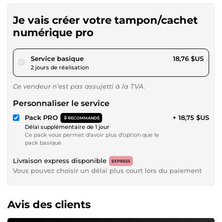
Je vais créer votre tampon/cachet
numérique pro
pour 17,28 $US
Service basique
18,76 $US
2 jours de réalisation
Ce vendeur n’est pas assujetti à la TVA.
Personnaliser le service
Pack PRO
+ 18,75 $US
RECOMMANDÉ
Délai supplémentaire de 1 jour
Ce pack vous permet d'avoir plus d'option que le
pack basique
Livraison express disponible
EXPRESS
Vous pouvez choisir un délai plus court lors du paiement
Avis des clients