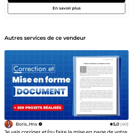
marque Supports imprimés : brochures, plaquettes,
affiches, packaging Présentations : PowerPoint,
En savoir plus
documents commerciaux, rapports Mise en page
professionnelle (PAO) : tout document qui doit gagner en
clarté et en impact Développement web : sites vitrines,
tunnels de vente Une équipe de 4 passionnés, design,
développement, expérience utilisateur, rédaction, pour
Autres services de ce vendeur
couvrir l'ensemble de vos besoins visuels avec la même
exigence, du premier brief à la livraison finale. Ma
méthode : Je prends le temps de comprendre votre projet
avant de créer. Chaque livrable est pensé pour servir un
objectif précis : convaincre, clarifier, ou marquer les esprits.
Aucun raccourci, aucun copier-coller, un travail ajusté
jusqu'à ce qu'il soit juste. Contactez-moi et décrivons
ensemble votre projet.
Boris_Hns
5,0
(40)
Je vais corriger et/ou faire la mise en page de votre