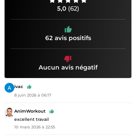
5,0
(62)
62 avis positifs
Aucun avis négatif
ivac
8 juin 2026 à 06:17
AnimWorkout
excellent travail
10 mars 2026 à 22:55