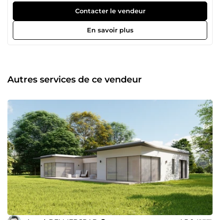
qui sait lire entre les lignes&quot;. Mon rôle ? Prendre vos
Contacter le vendeur
idées, vos contraintes et vos rêves, puis les façonner pour
leur donner vie, avec une réactivité à toute épreuve. ⭐ 700+
En savoir plus
Histoires Bâties, 99,47% de Sourires Pour moi, l'architecture
à distance n'est pas une barrière, c'est une ouverture sur le
monde. En plus de 700 commandes livrées, j'ai eu la
chance d'accompagner des projets de l'Europe à l'Afrique.
Ce taux de satisfaction de 99,47% n'est pas qu'un simple
Autres services de ce vendeur
chiffre sur un écran : c'est la preuve qu'en combinant une
écoute ultra-attentive et une rigueur technique absolue, la
distance s'efface pour laisser place à la réussite de votre
projet. ⭐ DE L'ESQUISSE À LA RÉALITÉ : MON SAVOIR-
FAIRE ❤️❤️ 📐 L'Art du Plan (Conception &amp; Design) :
Création d’aménagements intérieurs et extérieurs uniques,
optimisés pour votre confort et pensés dans un style
moderne et épuré. 🌐 La Précision BIM (Modélisation Revit
&amp; Scan-to-BIM) : Conception de maquettes
numériques 3D ultra-précises sous Autodesk Revit. Idéal
pour des projets collaboratifs sans aucune fausse note
technique. ✍️ Le Sésame Administratif (Permis &amp;
Déclarations Préalables) : Montage rigoureux de vos
dossiers réglementaires (PC et DP) pour la France, la
Belgique ou l'international, prêts à être déposés en mairie.