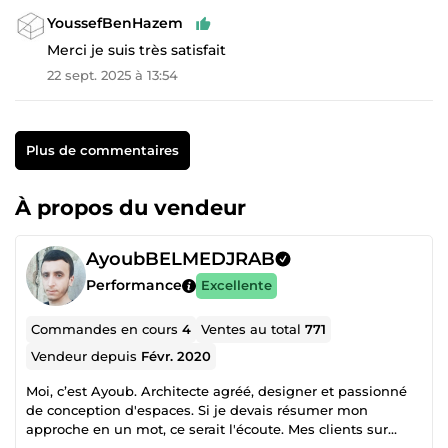
YoussefBenHazem
Merci je suis très satisfait
22 sept. 2025 à 13:54
Plus de commentaires
À propos du vendeur
AyoubBELMEDJRAB
Performance
Excellente
Commandes en cours
4
Ventes au total
771
Vendeur depuis
Févr. 2020
Moi, c’est Ayoub. Architecte agréé, designer et passionné
de conception d'espaces. Si je devais résumer mon
approche en un mot, ce serait l'écoute. Mes clients sur
ComeUp me décrivent souvent comme &quot;l'architecte