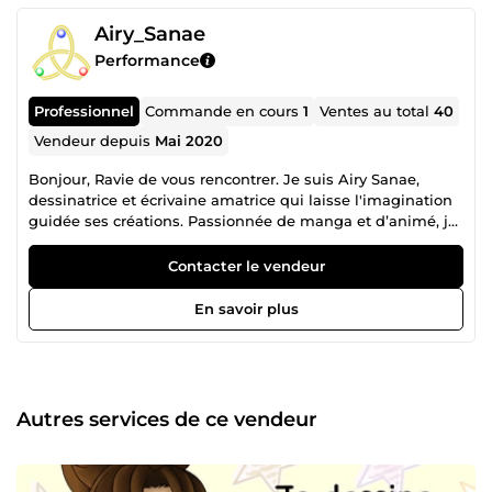
Airy_Sanae
Performance
Professionnel
Commande en cours
1
Ventes au total
40
Vendeur depuis
Mai 2020
Bonjour, Ravie de vous rencontrer. Je suis Airy Sanae,
dessinatrice et écrivaine amatrice qui laisse l'imagination
guidée ses créations. Passionnée de manga et d’animé, je
dessine depuis toute petite, développant mon propre style
à partir de nombreux autres. Je vous propose des micro-
Contacter le vendeur
services pour vous aider dans vos projets manga mais
aussi dans vos projets d'écriture. Que ce soit en noir et
En savoir plus
blanc ou en couleur, je ferai toujours de mon mieux pour
faire des illustrations qui vous correspondent ; réaliste ou
fantasy, je vous accompagnerai au mieux pour écrire vos
récits. J'essaye de toujours de m'adapter aux demandes
en étant ouverte sur le style de dessin et le genre
Autres services de ce vendeur
d'écriture. Afin qu'il soit plus simple pour vous de me
contacter, je suis actuellement disponible : du lundi au
vendredi : de 10h à 20h ; du samedi au dimanche : de 10h
à 12h et de 19h à 21h. Je vous remercie de votre confiance