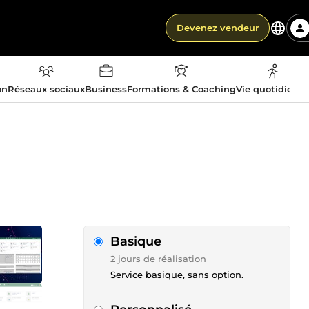
Devenez vendeur
on
Réseaux sociaux
Business
Formations & Coaching
Vie quotidienn
Basique
2 jours de réalisation
Service basique, sans option.