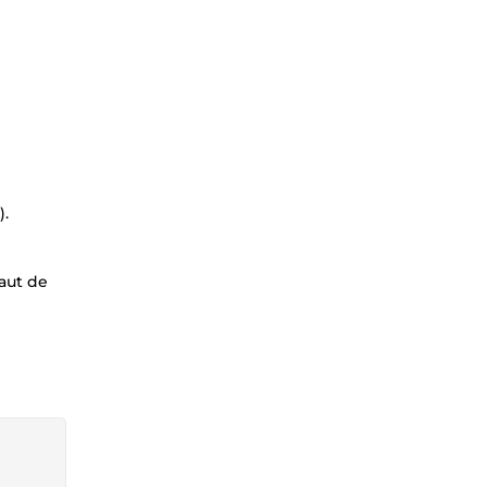
).
aut de