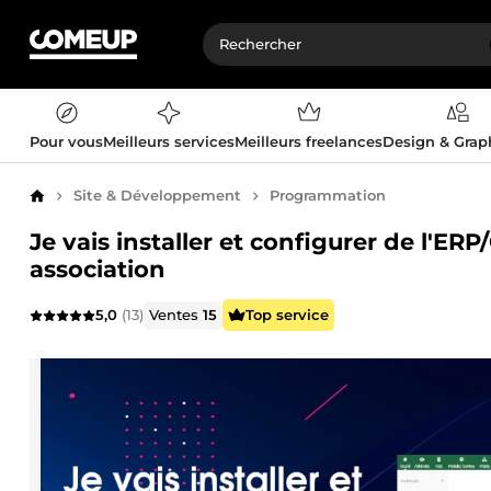
Pour vous
Meilleurs services
Meilleurs freelances
Design & Gra
Site & Développement
Programmation
Accueil
Je vais installer et configurer de l'ER
association
5,0
(13)
Ventes
15
Top service