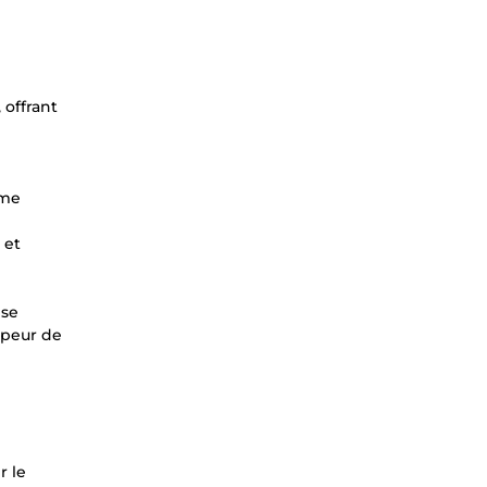
 offrant
ème
 et
ise
ppeur de
r le