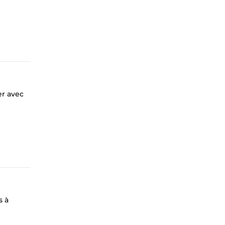
er avec
s à