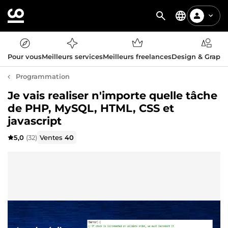
Pour vous
Meilleurs services
Meilleurs freelances
Design & Graph
Programmation
Je vais realiser n'importe quelle tâche
de PHP, MySQL, HTML, CSS et
javascript
5,0
(32)
Ventes
40