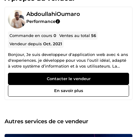
AbdoullahiOumaro
Performance
Commande en cours
0
Ventes au total
56
Vendeur depuis
Oct. 2021
Bonjour, Je suis developpeur d'application web avec 4 ans
d'experiences. je développe pour vous l’outil idéal, adapté
à votre système d’information et à vos utilisateurs. La
création de solutions spécifiques à votre organisation.
Nous définirons ensemble vos besoins pour créer les
Contacter le vendeur
applications de gestion sur mesure pour vous. Je met
également a votre disposition un erp customiser a vos
En savoir plus
besoins
Autres services de ce vendeur