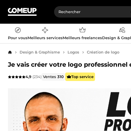
Pour vous
Meilleurs services
Meilleurs freelances
Design & Gra
Design & Graphisme
Logos
Création de logo
Accueil
Je vais créer votre logo professionnel 
4,9
(234)
Ventes
310
Top service