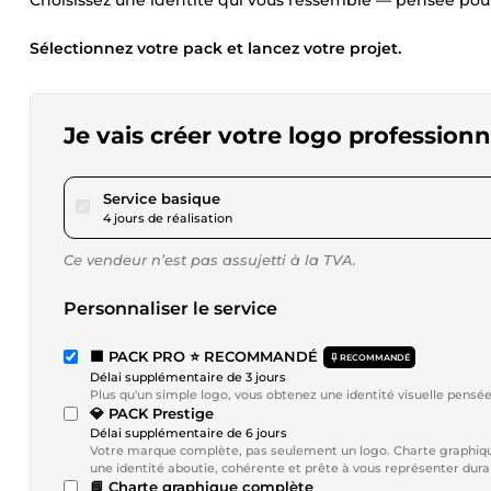
Choisissez une identité qui vous ressemble — pensée pou
Sélectionnez votre pack et lancez votre projet.
Je vais créer votre logo professionne
pour 167,09 $US
Service basique
4 jours de réalisation
Ce vendeur n’est pas assujetti à la TVA.
Personnaliser le service
🟧 PACK PRO ⭐ RECOMMANDÉ
RECOMMANDÉ
Délai supplémentaire de 3 jours
Plus qu'un simple logo, vous obtenez une identité visuelle pensée
💎 PACK Prestige
Délai supplémentaire de 6 jours
Votre marque complète, pas seulement un logo. Charte graphique c
une identité aboutie, cohérente et prête à vous représenter dura
📘 Charte graphique complète