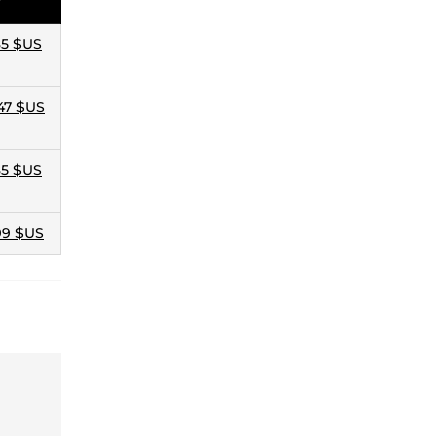
85 $US
47 $US
85 $US
99 $US