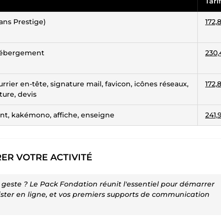
Tarif
dans Prestige)
172,
 hébergement
230,
ourrier en-tête, signature mail, favicon, icônes réseaux,
172,
ture, devis
iant, kakémono, affiche, enseigne
241,
ER VOTRE ACTIVITÉ
ul geste ? Le Pack Fondation réunit l'essentiel pour démarrer
exister en ligne, et vos premiers supports de communication