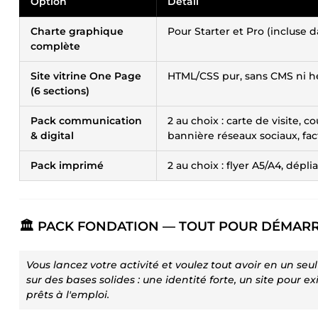
Option
Détail
Charte graphique
Pour Starter et Pro (incluse 
complète
Site vitrine One Page
HTML/CSS pur, sans CMS ni
(6 sections)
Pack communication
2 au choix : carte de visite, c
& digital
bannière réseaux sociaux, fac
Pack imprimé
2 au choix : flyer A5/A4, dépl
🏛️ PACK FONDATION — TOUT POUR DÉMARR
Vous lancez votre activité et voulez tout avoir en un se
sur des bases solides : une identité forte, un site pour 
prêts à l'emploi.