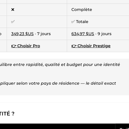
❌
Complète
✅
✅ Totale
o
349,23 $US
· 7 jours
634,97 $US
· 9 jours
👉 Choisir Pro
👉 Choisir Prestige
ilibre entre rapidité, qualité et budget pour une identité
pliquer selon votre pays de résidence — le détail exact
ITÉ ?