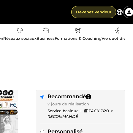
Devenez vendeur
on
Réseaux sociaux
Business
Formations & Coaching
Vie quotidienn
Recommandé
7 jours de réalisation
Service basique +
🟧 PACK PRO ⭐
RECOMMANDÉ
Personnalisé