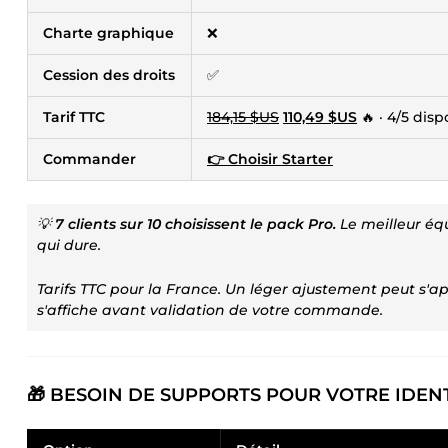
Charte graphique
❌
Cession des droits
✅
Tarif TTC
184,15 $US
110,49 $US
🔥 · 4/5 disp
Commander
👉 Choisir Starter
💡
7 clients sur 10 choisissent le pack Pro.
Le meilleur équ
qui dure.
Tarifs TTC pour la France. Un léger ajustement peut s'ap
s'affiche avant validation de votre commande.
🎁 BESOIN DE SUPPORTS POUR VOTRE IDENT