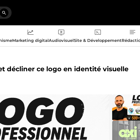
phisme
Marketing digital
Audiovisuel
Site & Développement
Rédacti
et décliner ce logo en identité visuelle