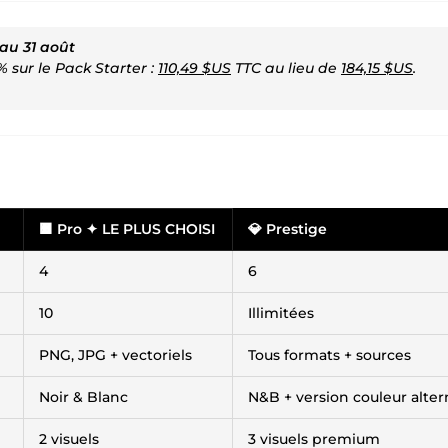
au 31 août
 sur le Pack Starter :
110,49 $US
TTC au lieu de
184,15 $US
.
🟧
Pro
✦ LE PLUS CHOISI
💎
Prestige
4
6
10
Illimitées
PNG, JPG + vectoriels
Tous formats + sources
Noir & Blanc
N&B + version couleur alter
2 visuels
3 visuels premium