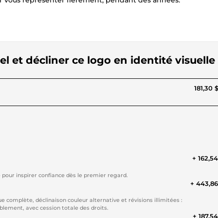
r vous représenter fièrement, pendant des années.
l et décliner ce logo en identité visuelle
181,30 
+ 162,5
 pour inspirer confiance dès le premier regard.
+ 443,8
omplète, déclinaison couleur alternative et révisions illimitées :
blement, avec cession totale des droits.
+ 187,5