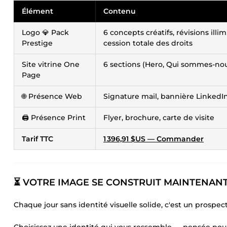
Élément
Contenu
Logo 💎 Pack
6 concepts créatifs, révisions ill
Prestige
cession totale des droits
Site vitrine One
6 sections (Hero, Qui sommes-nous,
Page
🌐 Présence Web
Signature mail, bannière LinkedI
🖨️ Présence Print
Flyer, brochure, carte de visite
Tarif TTC
1 396,91 $US
— Commander
⏳ VOTRE IMAGE SE CONSTRUIT MAINTENAN
Chaque jour sans identité visuelle solide, c'est un prospe