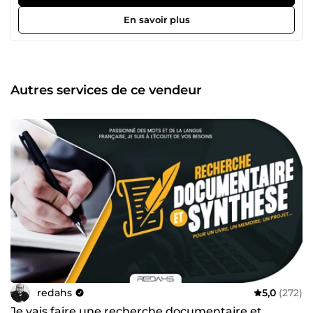
Diplômé d’une école de management et certifié en
marketing digital, je mets mes compétences au service de
En savoir plus
vos textes, qu’ils soient académiques, professionnels ou
créatifs. 🔹 Rédaction académique haut niveau 🔹 Textes
corrigés et reformulés pour un impact maximal 🔹
Contenus optimisés pour booster votre visibilité en ligne 🔹
Présentations qui captivent dès la première slide 🔹
Autres services de ce vendeur
Documents de candidature qui valorisent votre profil
Formé en management et certifié en marketing digital, je
mets mon expertise au service de vos objectifs. Prêt à
donner vie à vos idées ? Cliquez sur &quot;Contacter le
vendeur&quot; et lançons votre projet dès aujourd’hui !
redahs
5,0
(272)
Je vais faire une recherche documentaire et