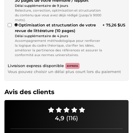
30 pages de votre mémoire / rapport
Délai supplémentaire de 9 jours
Relecture, correction, optimisation et structuration
du contenu que vous avez déjà rédigé (jusqu’à 9000
mots).
🌐 Optimisation et structuration de votre
+ 75,26 $US
revue de littérature (10 pages)
Délai supplémentaire de 4 jours
Accompagnement méthodologique pour renforcer
la logique du cadre théorique, clarifier les idées,
améliorer la pertinence des références et assurer la
conformité aux normes universitaires.
Livraison express disponible
EXPRESS
Vous pouvez choisir un délai plus court lors du paiement
Avis des clients
4,9
(116)