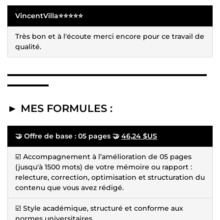
VincentVilla⭐⭐⭐⭐⭐
Très bon et à l'écoute merci encore pour ce travail de
qualité.
▬▬▬▬▬▬▬▬▬▬▬▬▬▬▬▬▬▬▬▬▬▬▬▬▬▬▬▬▬
▬▬▬▬▬▬
► MES FORMULES :
🤝 Offre de base : 05 pages 🤝
46,24 $US
☑️ Accompagnement à l’amélioration de 05 pages
(jusqu'à 1500 mots) de votre mémoire ou rapport :
relecture, correction, optimisation et structuration du
contenu que vous avez rédigé.
☑️ Style académique, structuré et conforme aux
normes universitaires.