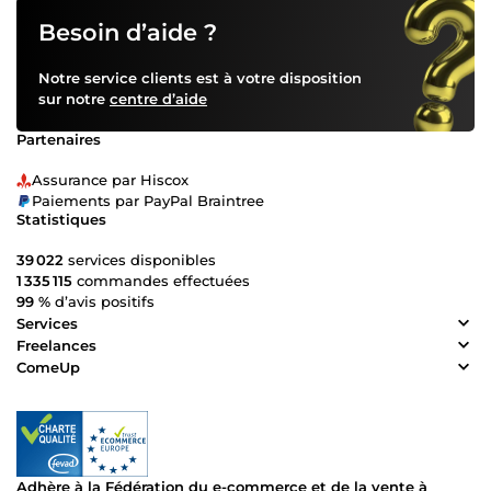
Besoin d’aide ?
Notre service clients est à votre disposition
sur notre
centre d’aide
Partenaires
Assurance par Hiscox
Paiements par PayPal Braintree
Statistiques
39 022
services disponibles
1 335 115
commandes effectuées
99 %
d’avis positifs
Services
Freelances
ComeUp
Adhère à la Fédération du e-commerce et de la vente à