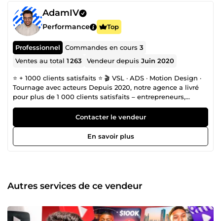
AdamIV
Performance
Top
Professionnel
Commandes en cours
3
Ventes au total
1 263
Vendeur depuis
Juin 2020
⭐ + 1000 clients satisfaits ⭐ 🎬 VSL · ADS · Motion Design ·
Tournage avec acteurs Depuis 2020, notre agence a livré
pour plus de 1 000 clients satisfaits – entrepreneurs,
coachs et marques : Systeme.io, EDF, PM Corp, Adrien
Tornier ect.. Nous pouvons vous accommpagner sur le : 🎬
Contacter le vendeur
Montage vidéo — VSL, publicités Ads, YouTube,
TikTok/Reels/Shorts · 🎨 Motion design — vidéos 100%
En savoir plus
animées, sans acteur · 🎭 Tournage avec acteurs en studio ·
🖼️ Miniatures YouTube optimisées pour le CTR · 🎙️ Voix-off
professionnelle · Ici, vous ne travaillez pas avec un
monteur isolé : vous accédez à une véritable agence
coordonnée par un interlocuteur unique, du brief à la
Autres services de ce vendeur
livraison. 📩 Nous restons à votre entière disposition.