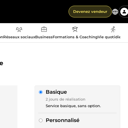
Devenez vendeur
on
Réseaux sociaux
Business
Formations & Coaching
Vie quotidienn
le
Basique
2 jours de réalisation
Service basique, sans option.
Personnalisé