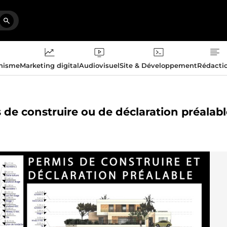
phisme
Marketing digital
Audiovisuel
Site & Développement
Rédacti
s de construire ou de déclaration préalab