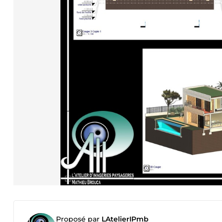
Proposé par
LAtelierIPmb