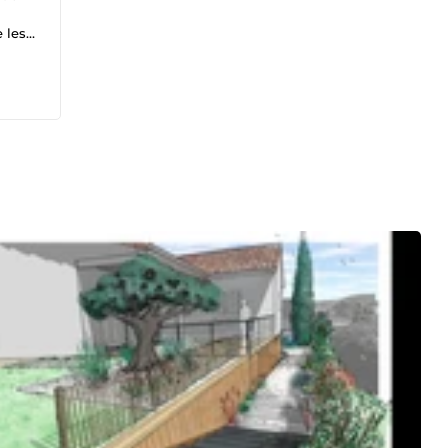
 les
, au
de
vous