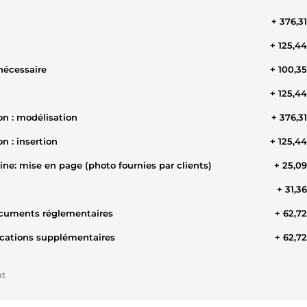
+ 376,3
+ 125,4
nécessaire
+ 100,3
+ 125,4
on : modélisation
+ 376,3
n : insertion
+ 125,4
ine: mise en page (photo fournies par clients)
+ 25,0
+ 31,3
documents réglementaires
+ 62,7
cations supplémentaires
+ 62,7
nt