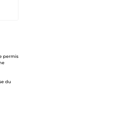
e permis
one
yse du