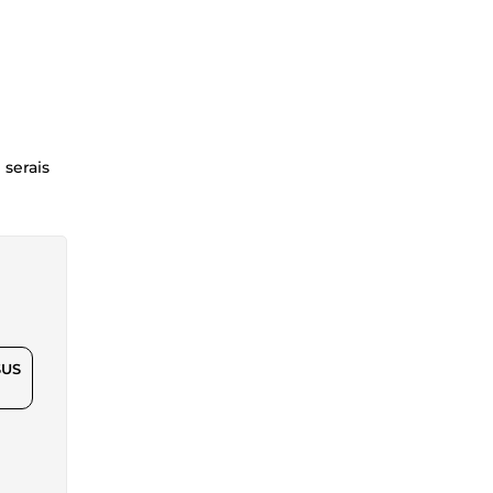
 serais
$US