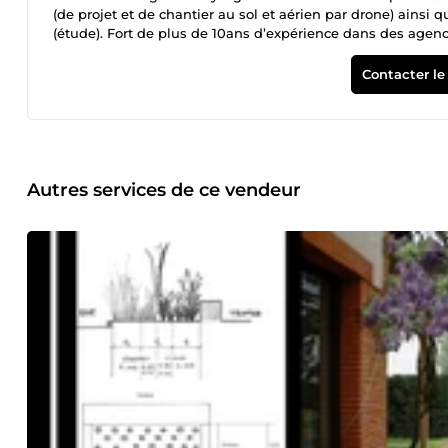
(de projet et de chantier au sol et aérien par drone) ains
(étude). Fort de plus de 10ans d’expérience dans des age
maitres d’oeuvre dans la réalisation des études de proje
graphique ainsi que ma maitrise logicielle 2D comme 3D v
Contacter le
adaptés à tous types d’interlocuteurs allant du plus ludiqu
plus précis et détaillés pour les pièces techniques destinés
entreprise, afin de les accompagner dans leur démarche 
projet vivant. Enfin, afin de voir votre cadre de vie ou vos 
propose des prestations de photographie et de vidéo via d
Autres services de ce vendeur