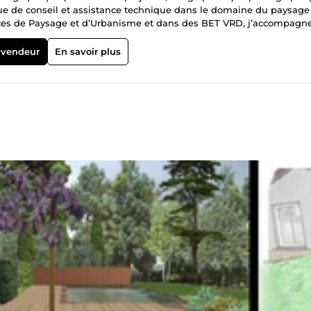
i que de conseil et assistance technique dans le domaine du paysage
nces de Paysage et d’Urbanisme et dans des BET VRD, j’accompagne
t d’aménagement graphiquement et techniquement. Ma sensibilité
ous permettront de créer les supports de communication les plus
 vendeur
En savoir plus
e et expressif pour la présentation aux usagers lors de concertation
 aux entreprises. J’offre mes services également aux particuliers et
d’aménagement extérieur de leur cadre de vie, dans une démarche 
projets sous un autre angle, en prenant du recul et de la hauteur, je 
rone.