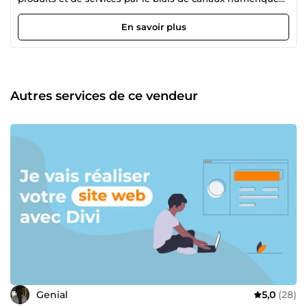
tels que les sites Web, les médias sociaux, les courriels et
les moteurs de recherche. Grâce à ma connaissance
En savoir plus
approfondie des dernières tendances et technologies en
matière de marketing, je suis en mesure de générer du
trafic vers les sites web, de convertir les visiteurs en clients
et d'accroître la notoriété de la marque. Mes services
incluent le développement de stratégies marketing sur
Autres services de ce vendeur
mesure basées sur l'étude du public cible, la réalisation
d'audits de sites web et l'optimisation du référencement,
la gestion de campagnes de paiement au clic, la création
de contenu attrayant sur les médias sociaux et l'exécution
de campagnes de marketing par courriel. J'ai l'habitude
de travailler avec un large éventail d'industries, des petites
entreprises aux grandes sociétés. Ma passion est d'aider
les entreprises à se développer et à atteindre leurs
objectifs grâce à un marketing en ligne efficace. Je suis
constamment en train d'apprendre et de me tenir au
courant des dernières techniques de marketing pour
m'assurer que mes clients reçoivent les solutions de
marketing les plus efficaces et les plus efficientes. Si vous
êtes à la recherche d'un spécialiste du marketing en ligne
dévoué et compétent, je serais ravi de travailler avec vous.
Genial
5,0
(28)