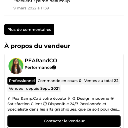
Excellent ! j'aime beaucoup
9 mars 2022 à 11:59
Plus de commentaires
À propos du vendeur
PEARandCO
Performance
Professionnel
Commande en cours
0
Ventes au total
22
Vendeur depuis
Sept. 2021
🍐 Pear&amp;Co à votre écoute 🍐 🎨 Design moderne 🎯
Satisfaction Client ⏱ Disponible 24/7 Passionnée et
Spécialiste dans les arts graphiques, que ce soit pour des
supports Print ou Web. Je mets à votre disposition mon
Savoir ainsi que mon Savoir-Faire pour vous aider à
Contacter le vendeur
promouvoir votre Marque à travers des Visuels mais aussi