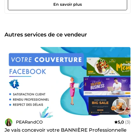
dans la création de support tel que votre Site Internet. Mon
En savoir plus
objectif étant de vous proposer une communication Claire
et Ciblée. Mes services à découvrir : ✔️ Site internet WIX ✔️
Visuel Publicité Facebook (Ads) ✔️ Bannière Facebook ✔️
Flyer / Affiche ✔️ Dépliant / Livret ✔️ Roll-Up ✔️ Carte de
visite N’hésitez pas à me contacter pour vos futurs Projets !
Autres services de ce vendeur
PEARandCO
5,0
(3)
Je vais concevoir votre BANNIÈRE Professionnelle