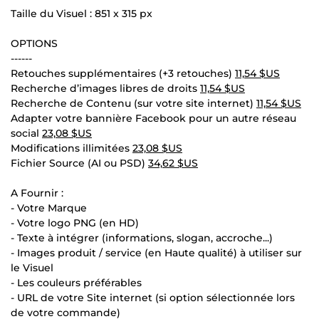
Taille du Visuel : 851 x 315 px
OPTIONS
------
Retouches supplémentaires (+3 retouches)
11,54 $US
Recherche d’images libres de droits
11,54 $US
Recherche de Contenu (sur votre site internet)
11,54 $US
Adapter votre bannière Facebook pour un autre réseau
social
23,08 $US
Modifications illimitées
23,08 $US
Fichier Source (AI ou PSD)
34,62 $US
A Fournir :
- Votre Marque
- Votre logo PNG (en HD)
- Texte à intégrer (informations, slogan, accroche...)
- Images produit / service (en Haute qualité) à utiliser sur
le Visuel
- Les couleurs préférables
- URL de votre Site internet (si option sélectionnée lors
de votre commande)