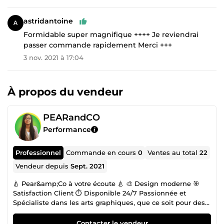
astridantoine
Formidable super magnifique ++++ Je reviendrai
passer commande rapidement Merci +++
3 nov. 2021 à 17:04
À propos du vendeur
PEARandCO
Performance
Professionnel
Commande en cours
0
Ventes au total
22
Vendeur depuis
Sept. 2021
🍐 Pear&amp;Co à votre écoute 🍐 🎨 Design moderne 🎯
Satisfaction Client ⏱ Disponible 24/7 Passionnée et
Spécialiste dans les arts graphiques, que ce soit pour des
supports Print ou Web. Je mets à votre disposition mon
Savoir ainsi que mon Savoir-Faire pour vous aider à
Contacter le vendeur