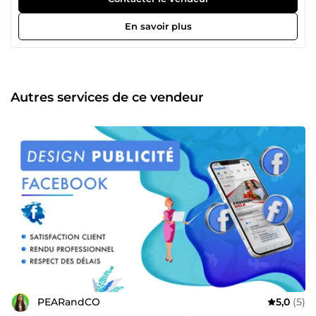
promouvoir votre Marque à travers des Visuels mais aussi
dans la création de support tel que votre Site Internet. Mon
En savoir plus
objectif étant de vous proposer une communication Claire
et Ciblée. Mes services à découvrir : ✔️ Site internet WIX ✔️
Visuel Publicité Facebook (Ads) ✔️ Bannière Facebook ✔️
Flyer / Affiche ✔️ Dépliant / Livret ✔️ Roll-Up ✔️ Carte de
visite N’hésitez pas à me contacter pour vos futurs Projets !
Autres services de ce vendeur
PEARandCO
5,0
(5)