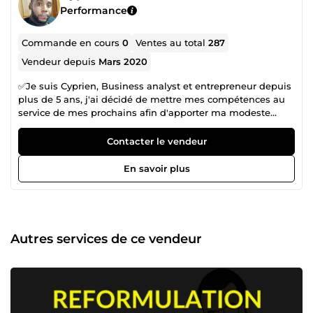
Performance
Commande en cours
0
Ventes au total
287
Vendeur depuis
Mars 2020
✅Je suis Cyprien, Business analyst et entrepreneur depuis
plus de 5 ans, j'ai décidé de mettre mes compétences au
service de mes prochains afin d'apporter ma modeste
participation pour la réussite de vos projets (études,
entreprise, etc.) ✅Ma passion pour le freelance m'a
Contacter le vendeur
emmené à suivre suivre plusieurs formations et
développer plusieurs compétences (business developer, la
En savoir plus
rédaction SEO, les langues, etc.) afin de toujours satisfaire
ma clientèle. Je suis à l'écoute de tous vos besoins et je
fais tout pour que chaque client soit toujours satisfait !
✅&quot;Ensemble, réalisons vos projets.&quot;
Autres services de ce vendeur