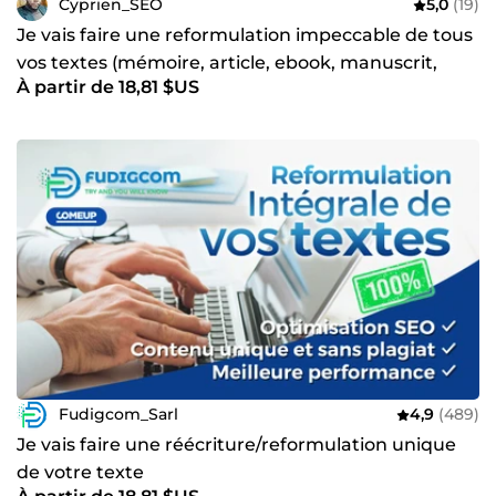
Cyprien_SEO
5,0
(19)
Je vais faire une reformulation impeccable de tous
vos textes (mémoire, article, ebook, manuscrit,
À partir de 18,81 $US
etc.)
Fudigcom_Sarl
4,9
(489)
Je vais faire une réécriture/reformulation unique
de votre texte