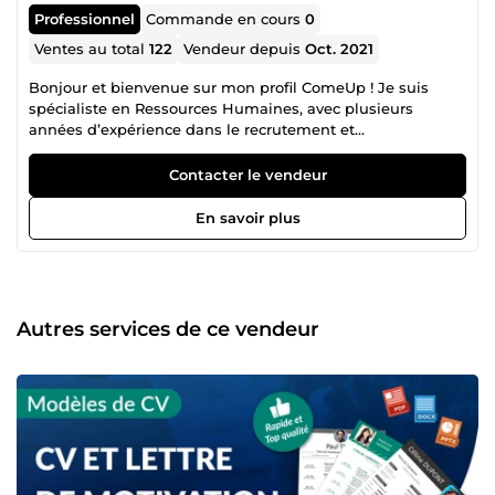
Professionnel
Commande en cours
0
Ventes au total
122
Vendeur depuis
Oct. 2021
Bonjour et bienvenue sur mon profil ComeUp ! Je suis
spécialiste en Ressources Humaines, avec plusieurs
années d’expérience dans le recrutement et
l’accompagnement professionnel. Mon expertise est
centrée sur la création de CV sur mesure, la rédaction de
Contacter le vendeur
lettres de motivation personnalisées et la correction de
documents professionnels, afin d'aider mes clients à
En savoir plus
décrocher des entretiens et à avancer dans leur carrière. •
Mon expertise RH à votre service : En tant que
professionnel des RH, j’ai analysé et optimisé des milliers
de CV et de lettres de motivation. Je sais précisément ce
que recherchent les recruteurs et comment structurer un
Autres services de ce vendeur
dossier de candidature pour capter leur attention. Ma
mission est de transformer votre CV et votre lettre de
motivation en de véritables outils de séduction
professionnelle. ○ Voici comment je peux vous aider :
Création de CV percutants : Conçus pour mettre en valeur
vos compétences, votre expérience et votre personnalité.
Rédaction de lettres de motivation convaincantes :
Capables de raconter votre parcours de manière captivante