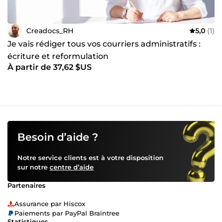
booster votre carrière ? N’hésitez pas à me contacter pour
discuter de vos besoins. Je suis impatient de mettre mon
expertise à votre service pour vous aider à atteindre vos
Creadocs_RH
5,0
(1)
objectifs professionnels.
Je vais rédiger tous vos courriers administratifs :
écriture et reformulation
À partir de 37,62 $US
Besoin d’aide ?
Notre service clients est à votre disposition
sur notre
centre d’aide
Partenaires
Assurance par Hiscox
Paiements par PayPal Braintree
Statistiques