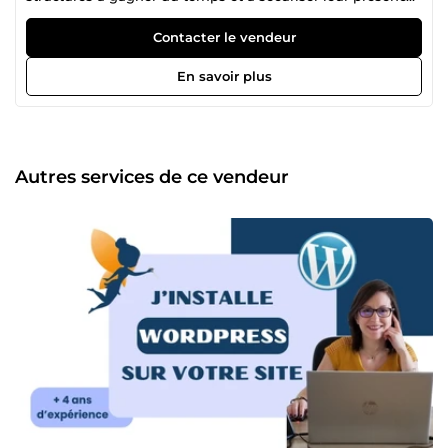
en ligne. 🔧 Mon rôle ? Vous simplifier la technique :
installation de WordPress sur votre nom de domaine,
Contacter le vendeur
paramétrage de WooCommerce, sécurisation complète de
votre site, créer vos formulaires de contact ou encore
En savoir plus
réaliser un audit de votre site. Tous ces petits (mais
essentiels) réglages qui garantissent la bonne santé et
l’efficacité de votre site. ✨ Mon objectif : que vous puissiez
vous concentrer sur votre activité, en ayant la certitude que
votre site est entre de bonnes mains.
Autres services de ce vendeur