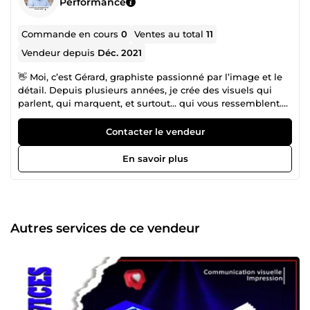
Performance
Commande en cours
0
Ventes au total
11
Vendeur depuis
Déc. 2021
👋 Moi, c’est Gérard, graphiste passionné par l’image et le
détail. Depuis plusieurs années, je crée des visuels qui
parlent, qui marquent, et surtout… qui vous ressemblent.
🎨 Du logo à l’identité visuelle complète, en passant par
les affiches, flyers, contenus pour les réseaux ou design
Contacter le vendeur
web, je donne vie à vos idées avec créativité et sens. Mon
objectif ? Mettre en valeur votre univers avec un design
En savoir plus
clair, moderne et percutant. 💡 Créatif, à l’écoute, réactif –
je travaille chaque projet avec sérieux, passion et une vraie
envie de bien faire. 📩 Envie de collaborer ? Discutons de
votre projet !
Autres services de ce vendeur