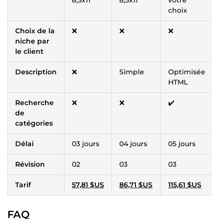
choix
Choix de la
❌
❌
❌
niche par
le client
Description
❌
Simple
Optimisée
HTML
Recherche
❌
❌
✔️
de
catégories
Délai
03 jours
04 jours
05 jours
Révision
02
03
03
Tarif
57,81 $US
86,71 $US
115,61 $US
FAQ