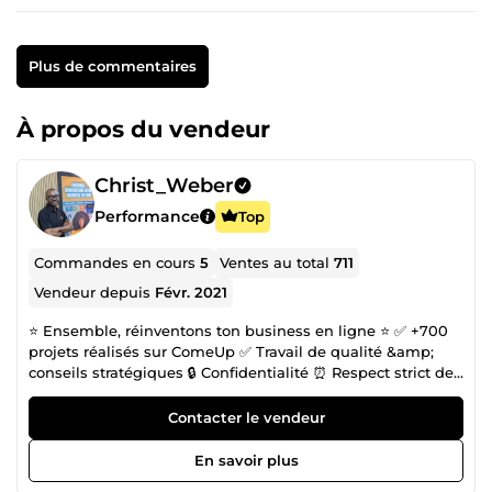
Plus de commentaires
À propos du vendeur
Christ_Weber
Performance
Top
Commandes en cours
5
Ventes au total
711
Vendeur depuis
Févr. 2021
⭐️ Ensemble, réinventons ton business en ligne ⭐️ ✅ +700
projets réalisés sur ComeUp ✅ Travail de qualité &amp;
conseils stratégiques 🔒 Confidentialité ⏰ Respect strict des
délais 👋 Je suis Christ, fondateur de l’agence
DCSTRATEGY. Avec mon équipe, j’accompagne les auteurs
Contacter le vendeur
et entrepreneurs sur Amazon KDP et le marketing digital à
360° pour construire un business rentable. 💬 Contacte-moi
En savoir plus
dès maintenant pour transformer ton projet en résultats