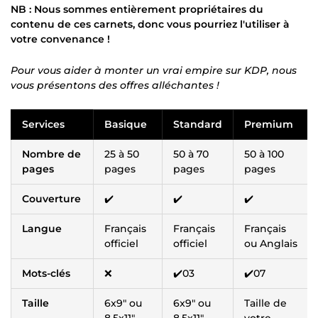
NB : Nous sommes entièrement propriétaires du
contenu de ces carnets, donc vous pourriez l'utiliser à
votre convenance !
Pour vous aider à monter un vrai empire sur KDP, nous
vous présentons des offres alléchantes !
Services
Basique
Standard
Premium
Nombre de
25 à 50
50 à 70
50 à 100
pages
pages
pages
pages
Couverture
✔️
✔️
✔️
Langue
Français
Français
Français
officiel
officiel
ou Anglais
Mots-clés
❌
✔️03
✔️07
Taille
6x9" ou
6x9" ou
Taille de
8,5x11"
8,5x11"
votre