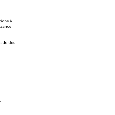
tions à
issance
'aide des
: