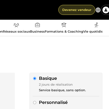
Devenez vendeur
on
Réseaux sociaux
Business
Formations & Coaching
Vie quotidienn
Basique
2 jours de réalisation
Service basique, sans option.
Personnalisé