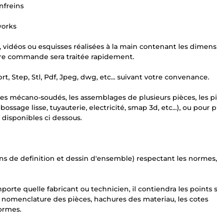
nfreins
works
s, vidéos ou esquisses réalisées à la main contenant les dimen
votre commande sera traitée rapidement.
t, Step, Stl, Pdf, Jpeg, dwg, etc... suivant votre convenance.
s mécano-soudés, les assemblages de plusieurs pièces, les p
ossage lisse, tuyauterie, electricité, smap 3d, etc...), ou pour p
 disponibles ci dessous.
ns de definition et dessin d'ensemble) respectant les normes
porte quelle fabricant ou technicien, il contiendra les points s
la nomenclature des pièces, hachures des materiau, les cotes
ormes.