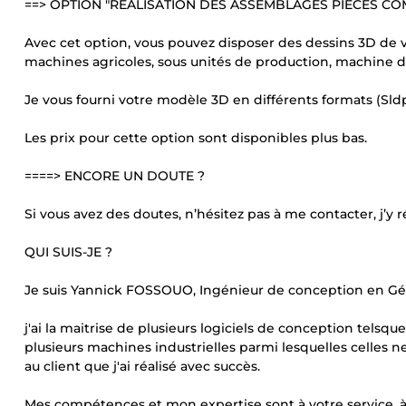
==> OPTION "REALISATION DES ASSEMBLAGES PIECES CO
Avec cet option, vous pouvez disposer des dessins 3D d
machines agricoles, sous unités de production, machine de
Je vous fourni votre modèle 3D en différents formats (Sldpr
Les prix pour cette option sont disponibles plus bas.
====> ENCORE UN DOUTE ?
Si vous avez des doutes, n’hésitez pas à me contacter, j’y r
QUI SUIS-JE ?
Je suis Yannick FOSSOUO, Ingénieur de conception en Gé
j'ai la maitrise de plusieurs logiciels de conception telsque 
plusieurs machines industrielles parmi lesquelles celles 
au client que j'ai réalisé avec succès.
Mes compétences et mon expertise sont à votre service, à t