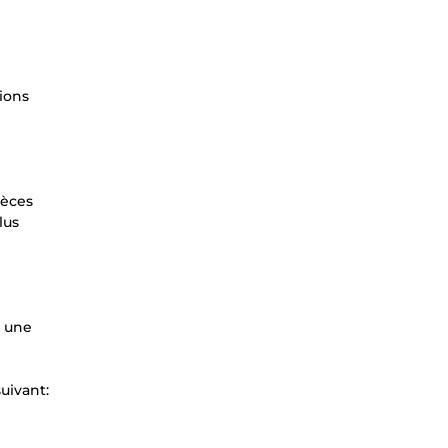
sions
ièces
lus
, une
uivant: