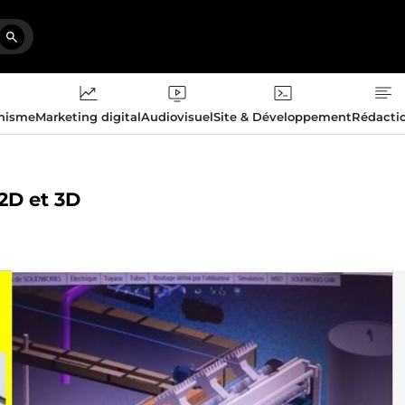
phisme
Marketing digital
Audiovisuel
Site & Développement
Rédacti
 2D et 3D