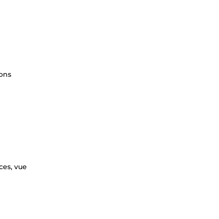
ions
ces, vue