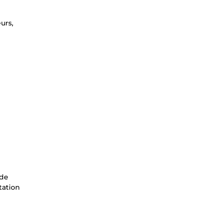
urs,
 de
tation