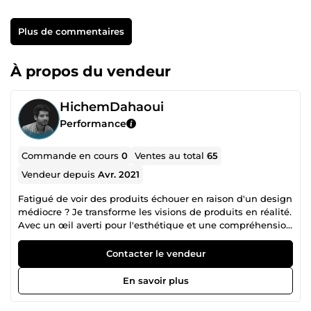
Plus de commentaires
À propos du vendeur
HichemDahaoui
Performance
Commande en cours
0
Ventes au total
65
Vendeur depuis
Avr. 2021
Fatigué de voir des produits échouer en raison d'un design
médiocre ? Je transforme les visions de produits en réalité.
Avec un œil averti pour l'esthétique et une compréhension
profonde de l'expérience utilisateur, je crée des designs
qui non seulement ont fière allure, mais aussi offrent des
Contacter le vendeur
fonctionnalités exceptionnelles. 👍 + DE 50 AVIS POSITIFS
💬 Je suis à votre écoute, n'hésitez pas à me poser vos
En savoir plus
questions via la messagerie comeup.