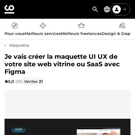
Pour vous
Meilleurs services
Meilleurs freelances
Design & Graph
Maquette
Je vais créer la maquette UI UX de
votre site web vitrine ou SaaS avec
Figma
5,0
(20)
Ventes
21