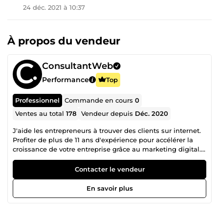
24 déc. 2021 à 10:37
À propos du vendeur
ConsultantWeb
Performance
Top
Professionnel
Commande en cours
0
Ventes au total
178
Vendeur depuis
Déc. 2020
J'aide les entrepreneurs à trouver des clients sur internet.
Profiter de plus de 11 ans d'expérience pour accélérer la
croissance de votre entreprise grâce au marketing digital.
Mes Compétences : -Référencement Naturel (SEO) -
Publicité Facebook -Webdesign (UI &amp; UX design) -
Contacter le vendeur
Wordpress
En savoir plus