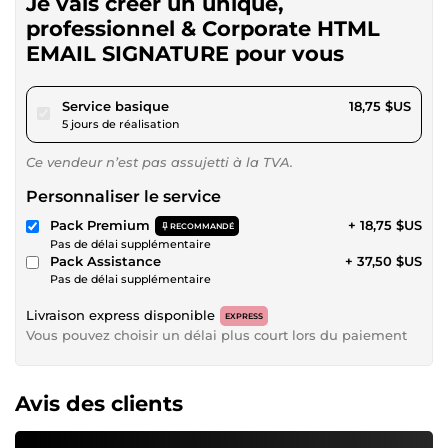
Je vais créer un unique,
professionnel & Corporate HTML
EMAIL SIGNATURE pour vous
pour 17,28 $US
Service basique
18,75 $US
5 jours de réalisation
Ce vendeur n’est pas assujetti à la TVA.
Personnaliser le service
Pack Premium
+ 18,75 $US
RECOMMANDÉ
Pas de délai supplémentaire
Pack Assistance
+ 37,50 $US
Pas de délai supplémentaire
Livraison express disponible
EXPRESS
Vous pouvez choisir un délai plus court lors du paiement
Avis des clients