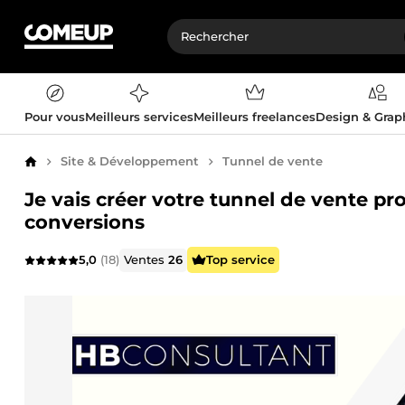
Pour vous
Meilleurs services
Meilleurs freelances
Design & Gra
Site & Développement
Tunnel de vente
Accueil
Je vais créer votre tunnel de vente p
conversions
5,0
(18)
Ventes
26
Top service