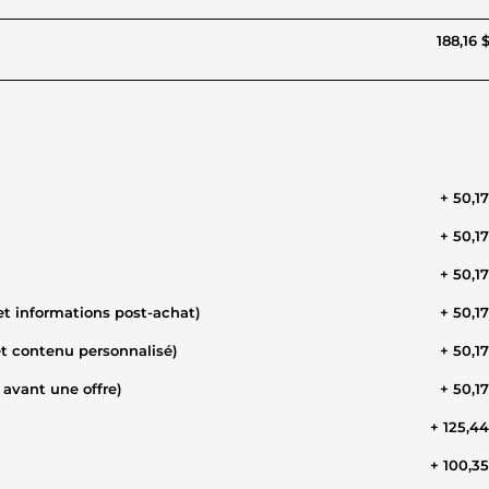
188,16 
+ 50,1
+ 50,1
+ 50,1
t informations post-achat)
+ 50,1
t contenu personnalisé)
+ 50,1
avant une offre)
+ 50,1
+ 125,4
+ 100,3