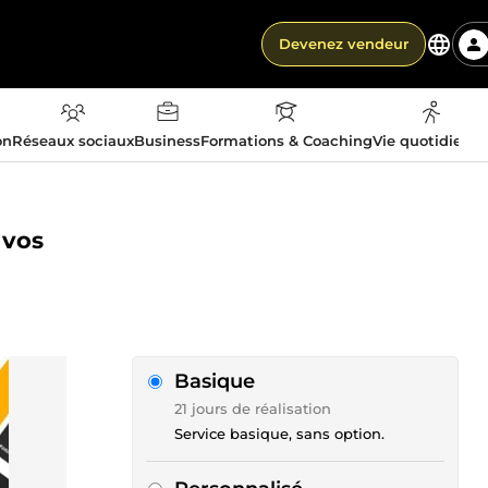
Devenez vendeur
on
Réseaux sociaux
Business
Formations & Coaching
Vie quotidienn
 vos
Basique
21 jours de réalisation
Service basique, sans option.