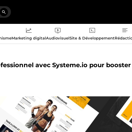
phisme
Marketing digital
Audiovisuel
Site & Développement
Rédacti
rofessionnel avec Systeme.io pour booster