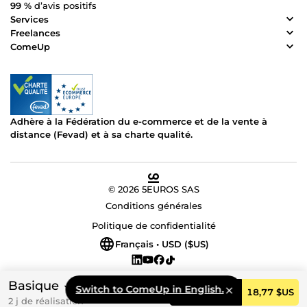
99 %
d’avis positifs
Services
Freelances
ComeUp
Adhère à la Fédération du e-commerce et de la vente à
distance (Fevad) et à sa charte qualité.
© 2026 5EUROS SAS
Conditions générales
Politique de confidentialité
Français • USD ($US)
Basique
Switch to ComeUp in English.
Commander
18,77 $US
2 j de réalisation