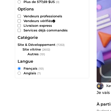
Plus de 577,69 $US
(0)
Options
Vendeurs professionels
Vendeurs vérifiés
Livraison express
Services déjà commandés
Catégorie
Site & Développement
(7253)
Site vitrine
(2602)
Autres
(151)
Langue
Français
(151)
Anglais
(7)
Xa
Je vais
À parti
Budget 