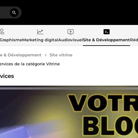
 Graphisme
Marketing digital
Audiovisuel
Site & Développement
Réd
te & Développement
Site vitrine
ervices de la catégorie Vitrine
rvices