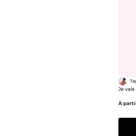
Ta
Je vais
À part