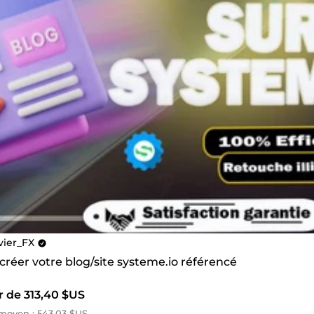
vier_FX
 créer votre blog/site systeme.io référencé
r de 313,40 $US
moyen : 543,03 $US