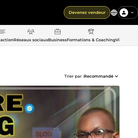
Devenez vendeur
action
Réseaux sociaux
Business
Formations & Coaching
Vie quotid
Trier par :
Recommandé