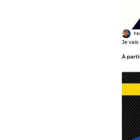
hb
Je vais
À part