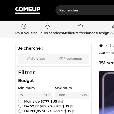
Pour vous
Meilleurs services
Meilleurs freelances
Design &
Si
Accueil
Je cherche :
Autres s
Services
Freelances
151 se
Filtrer
Budget
Minimum
Maximum
$US
$US
Moins de 57,77 $US
(143)
De 57,77 $US à 288,85 $US
(5)
De 288,85 $US à 577,69 $US
(2)