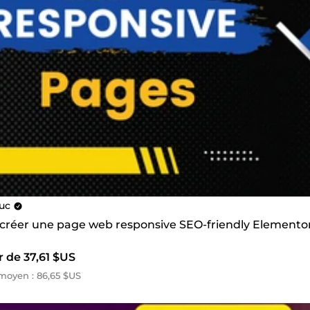
uc
s créer une page web responsive SEO-friendly Elementor
r de 37,61 $US
moyen : 86,65 $US