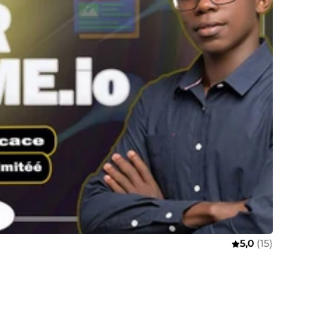
5,0
(15)