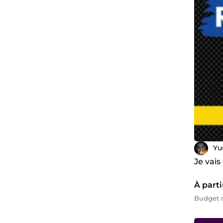
Yu
Je vai
À parti
Budget 