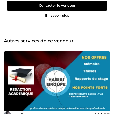
d'un ensemble de professionnels expérimentés et
Contacter le vendeur
qualifiés dans leurs domaines respectifs. Nous mettons à
votre disposition notre savoir faire afin de vous
En savoir plus
accompagner, dans la réalisation de vos tâches
quotidiennes. L'équipe est constituée de : 2 rédactrices
web; 1 Infographiste; 1 Dr. en économie; 1 Expert en
Bureautique; 1 traductrice; 1 Business Analyst. Nous
mettons un point d'honneur à respecter vos consignes de
Autres services de ce vendeur
la plus belle des manières. N'hésitez pas à nous contacter
nous sommes disponible 24h/24 et 7j/7.