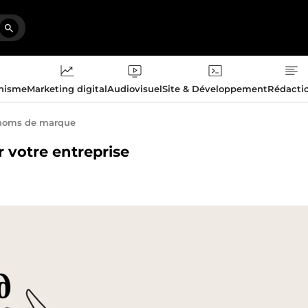
phisme
Marketing digital
Audiovisuel
Site & Développement
Rédacti
 noms de marque
 votre entreprise