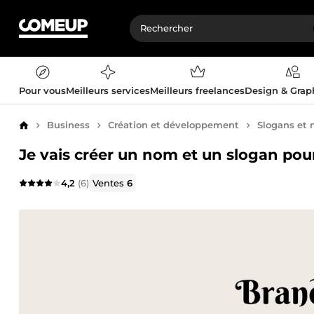
Pour vous
Meilleurs services
Meilleurs freelances
Design & Gra
Business
Création et développement
Slogans et
Accueil
Je vais créer un nom et un slogan pour
4,2
(6)
Ventes
6