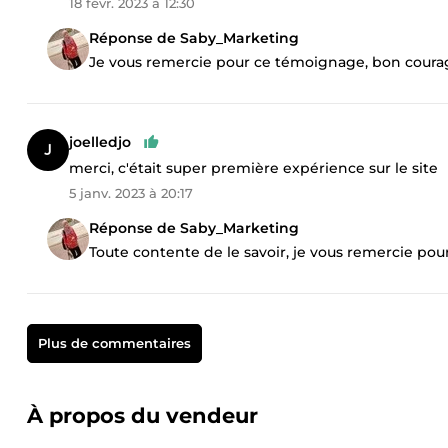
18 févr. 2023 à 12:30
Réponse de Saby_Marketing
Je vous remercie pour ce témoignage, bon coura
joelledjo
merci, c'était super première expérience sur le site
5 janv. 2023 à 20:17
Réponse de Saby_Marketing
Toute contente de le savoir, je vous remercie po
Plus de commentaires
À propos du vendeur