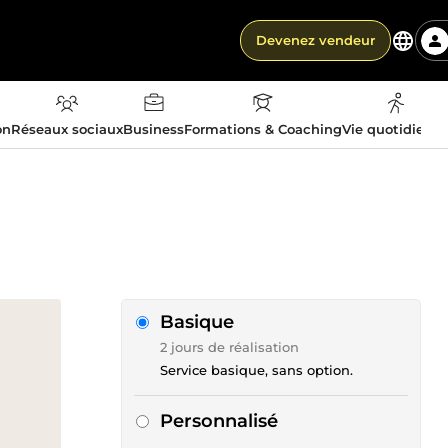
Devenez vendeur
on
Réseaux sociaux
Business
Formations & Coaching
Vie quotidienn
Basique
2 jours de réalisation
Service basique, sans option.
Personnalisé