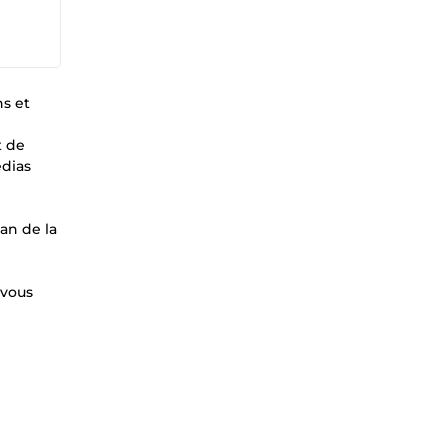
s et
t de
édias
gan de la
 vous