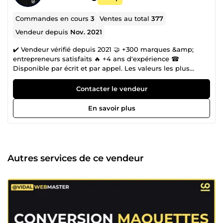
Commandes en cours
3
Ventes au total
377
Vendeur depuis
Nov. 2021
✔️ Vendeur vérifié depuis 2021 🤝 +300 marques &amp;
entrepreneurs satisfaits 🔥 +4 ans d'expérience ☎
Disponible par écrit et par appel. Les valeurs les plus
appréciées dans les avis de mes clients sont généralement
l'écoute attentive, l'expertise pointue et la rigueur dans
Contacter le vendeur
chaque prestation. Bonjour et bienvenue sur mon profil !
En tant qu'expert certifié en Web Marketing et
En savoir plus
Développeur Web, je suis là pour vous guider dans la
réalisation de vos projets web. Avec plus de 300 projets
réalisés avec succès, je suis fier de dire que ma maîtrise
du web a contribué au succès de plusieurs entreprises et
individus. Certains de mes clients continuent de me
Autres services de ce vendeur
contacter régulièrement même après la fin de leurs
projets, car ils sont sûrs de pouvoir compter sur mon suivi
de qualité et mon travail impeccable. 🔥 Passionnée par la
vente et le digital, je suis toujours connectée et prête à
travailler ou à apprendre de nouvelles choses. C'est ainsi
que j'ai pu développer mes compétences en : ✔️
WordPress ✔️ SEO ✔️ Assistance virtuelle ✔️ Google