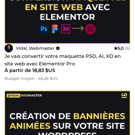
Analytics ✔️ Copywriting ✔️ Shopify ✔️ HTML/CSS/PHP ✔️
Assistance informatique ✔️ Emailing Si vous avez un
nouveau projet à lancer ou des défis à relever dans votre
entreprise, n'hésitez pas à me contacter, je me ferai un
plaisir de vous aider à réussir. Très ouvert au dialogue, je
suis disponible pour répondre à toutes vos préoccupations.
Ma seule motivation est de vous aider à faire exploser vos
ventes ou votre service !🚀
Vidal_Webmaster
5,0
(6)
Je vais convertir votre maquette PSD, AI, XD en
site web avec Elementor Pro
À partir de 18,83 $US
Budget moyen : 46,26 $US