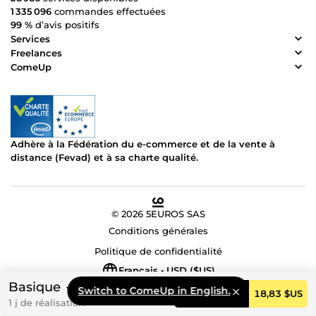
1 335 096
commandes effectuées
99 %
d’avis positifs
Services
Freelances
ComeUp
Adhère à la Fédération du e-commerce et de la vente à
distance (Fevad) et à sa charte qualité.
© 2026 5EUROS SAS
Conditions générales
Politique de confidentialité
Français • USD ($US)
Basique
Switch to ComeUp in English.
Commander
18,83 $US
1 j de réalisation