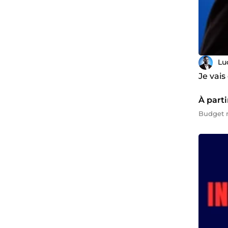
Lu
Je vai
À parti
Budget m