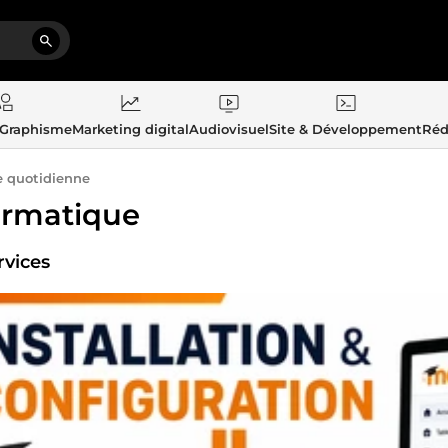
 Graphisme
Marketing digital
Audiovisuel
Site & Développement
Réd
e quotidienne
ormatique
rvices