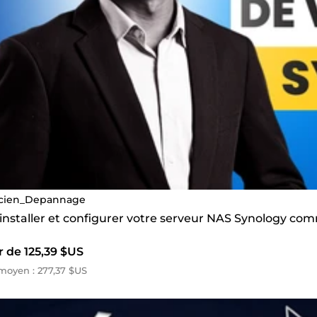
cien_Depannage
 installer et configurer votre serveur NAS Synology co
r de 125,39 $US
oyen : 277,37 $US