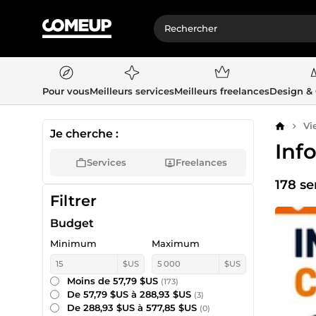
Pour vous
Meilleurs services
Meilleurs freelances
Design &
Vi
Accueil
Je cherche :
Inf
Services
Freelances
178 se
Filtrer
Budget
Minimum
Maximum
$US
$US
Moins de 57,79 $US
(173)
De 57,79 $US à 288,93 $US
(3)
De 288,93 $US à 577,85 $US
(0)