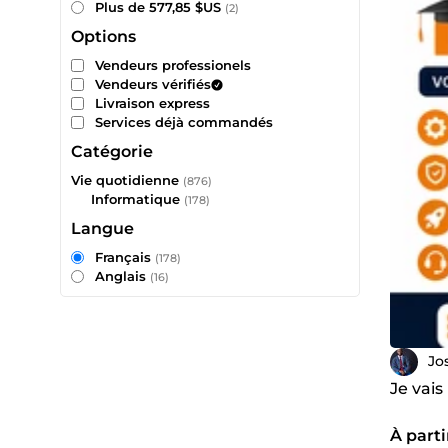
Plus de 577,85 $US
(2)
Options
Vendeurs professionels
Vendeurs vérifiés
Livraison express
Services déjà commandés
Catégorie
Vie quotidienne
(876)
Informatique
(178)
Langue
Français
(178)
Anglais
(16)
Jo
Je vai
À parti