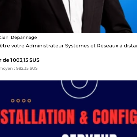
cien_Depannage
s être votre Administrateur Systèmes et Réseaux à dist
r de 1 003,15 $US
oyen : 982,35 $US