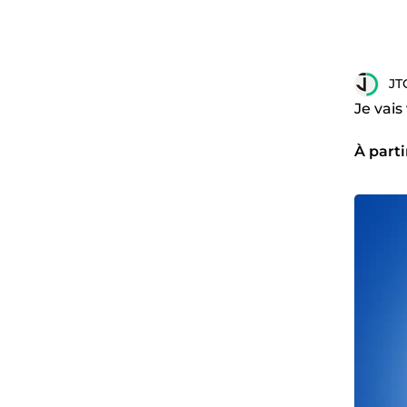
JT
Je vais
À parti