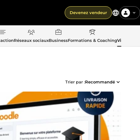
Devenez vendeur
action
Réseaux sociaux
Business
Formations & Coaching
Vie quotid
Trier par :
Recommandé