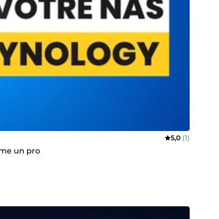
5,0
(1)
mme un pro