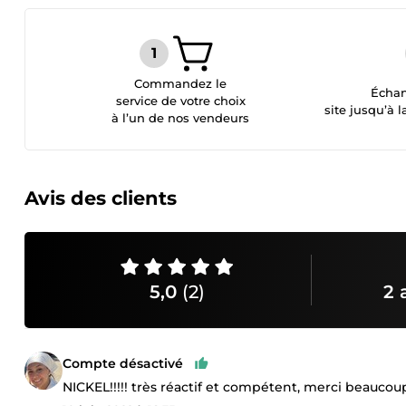
Commandez le
Échan
service de votre choix
site jusqu’à l
à l’un de nos vendeurs
Avis des clients
5,0
(2)
2 
Compte désactivé
NICKEL!!!!! très réactif et compétent, merci beaucoup