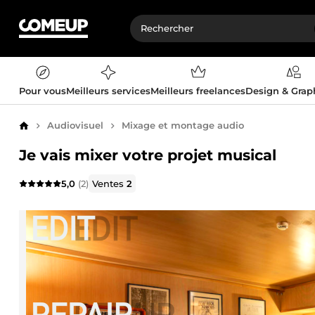
Pour vous
Meilleurs services
Meilleurs freelances
Design & Gra
Audiovisuel
Mixage et montage audio
Accueil
Je vais mixer votre projet musical
5,0
(2)
Ventes
2