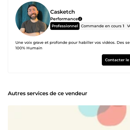
Casketch
Performance
Professionnel
Commande en cours
1
V
Une voix grave et profonde pour habiller vos vidéos. Des ser
100% Humain
Contacter le
Autres services de ce vendeur