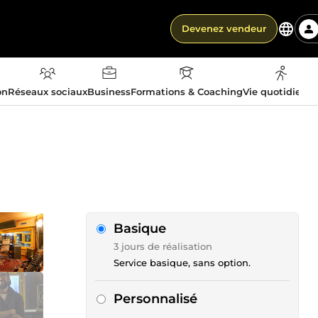
Devenez vendeur
on
Réseaux sociaux
Business
Formations & Coaching
Vie quotidienn
Basique
3 jours de réalisation
Service basique, sans option.
Personnalisé