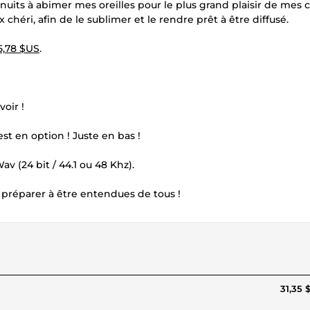
uits à abimer mes oreilles pour le plus grand plaisir de mes cl
héri, afin de le sublimer et le rendre prêt à être diffusé.
5,78 $US
.
oir !
est en option ! Juste en bas !
av (24 bit / 44.1 ou 48 Khz).
e préparer à être entendues de tous !
31,35 