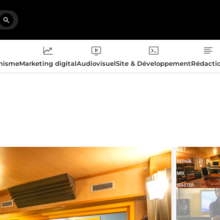
phisme
Marketing digital
Audiovisuel
Site & Développement
Rédacti