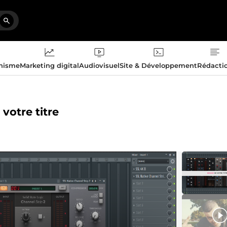
phisme
Marketing digital
Audiovisuel
Site & Développement
Rédacti
 votre titre