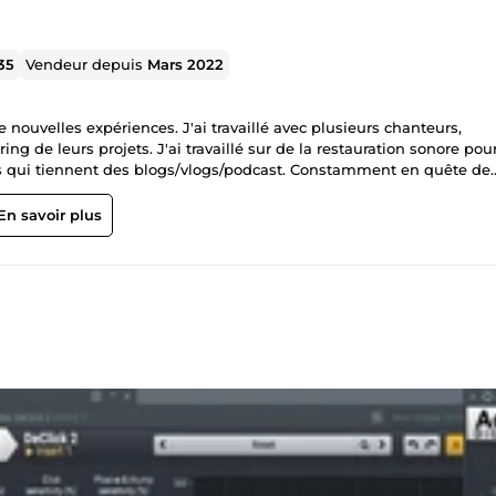
35
Vendeur depuis
Mars 2022
e nouvelles expériences. J'ai travaillé avec plusieurs chanteurs,
ng de leurs projets. J'ai travaillé sur de la restauration sonore pou
 qui tiennent des blogs/vlogs/podcast. Constamment en quête de
m'améliorer, je suis ouvert à tous projets. Mes Prestations : Mixage &amp; Mastering Composition A très vite !!!
En savoir plus