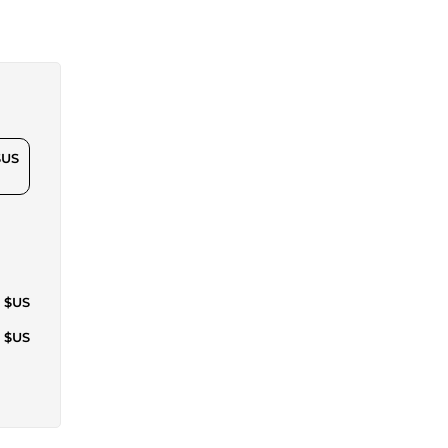
$US
1 $US
3 $US