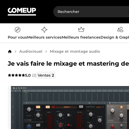
Pour vous
Meilleurs services
Meilleurs freelances
Design & Gra
Audiovisuel
Mixage et montage audio
Accueil
Je vais faire le mixage et mastering de
5,0
(2)
Ventes
2