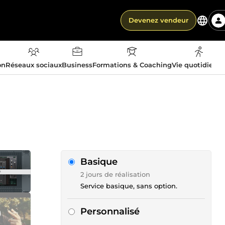
Devenez vendeur
on
Réseaux sociaux
Business
Formations & Coaching
Vie quotidienn
Basique
2 jours de réalisation
Service basique, sans option.
Personnalisé