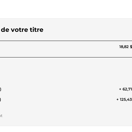
de votre titre
18,82 
)
+ 62,7
)
+ 125,4
nt