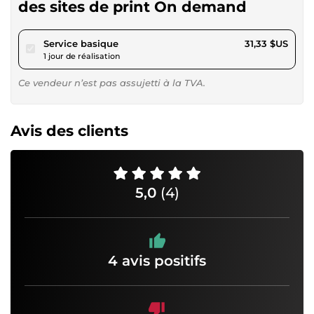
des sites de print On demand
pour 28,87 $US
Service basique
31,33 $US
1 jour de réalisation
Ce vendeur n’est pas assujetti à la TVA.
Avis des clients
5,0
(4)
4 avis positifs