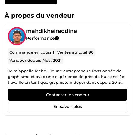
À propos du vendeur
mahdikheireddine
Performance
Commande en cours
1
Ventes au total
90
Vendeur depuis
Nov. 2021
Je m’appelle Mehdi, Jeune entrepreneur. Passionnée de
graphisme et avec une expérience de près de huit ans. Je
travaille en tant que graphiste indépendant depuis 2015
dans les differentes sites ( Merch by amazon , Redbubble ,
etsy , teespring , amazon kindle , kdp , fiverr........) C'est donc
Contacter le vendeur
naturellement que j'ai choisi 5euro.com pour vous
accompagner dans vos projets en vous proposant des
En savoir plus
services qui vous feront gagner du temps et de l'argent et
pour mettre ma créativité à votre service. (Travaux
Graphiques, T-shirt, Ebook, Sweat, Logo, Couverture,
Favicon, Instagram, Citation, Mug.....) Je suis très à l'écoute
et ma règle d'or c'est que le client soit toujours satisfait !