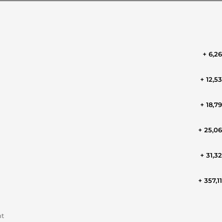
+ 6,2
+ 12,5
+ 18,7
+ 25,0
+ 31,3
+ 357,1
nt