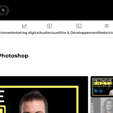
phisme
Marketing digital
Audiovisuel
Site & Développement
Rédacti
 Photoshop