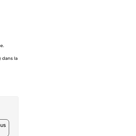
e.
) dans la
$US