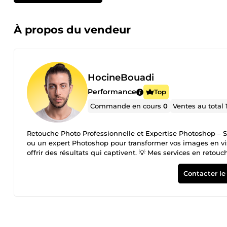
À propos du vendeur
HocineBouadi
Performance
Top
Commande en cours
0
Ventes au total
Retouche Photo Professionnelle et Expertise Photoshop – 
ou un expert Photoshop pour transformer vos images en vi
offrir des résultats qui captivent. 💡 Mes services en retouche photo et design visuel 
correction des imperfections, amélioration des couleurs et optimisation de vos imag
création d'images uniques pour vos besoins personnels ou p
Contacter le
Traitement photo complet : gestion de projets de A à Z, avec un rend
choisir pour vos besoins en retouche photo ? Expertise Photoshop avancée : maîtrise des outils et techniques d'édition modernes
pour un résultat impeccable. Service client irréprochable : écoute, communication fluide et respect de vos délais. Optimisation
pour les réseaux sociaux : je prépare vos visuels pour maximiser l
projets avec des visuels percutants ! Contactez-moi pour don