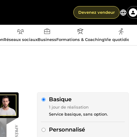
Devenez vendeur
on
Réseaux sociaux
Business
Formations & Coaching
Vie quotidienn
Basique
1 jour de réalisation
Service basique, sans option.
Personnalisé