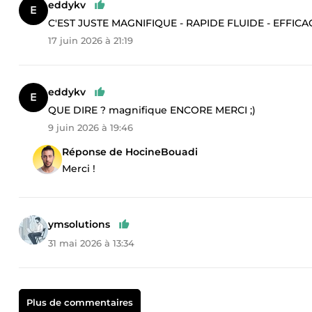
eddykv
C'EST JUSTE MAGNIFIQUE - RAPIDE FLUIDE - EFFIC
17 juin 2026 à 21:19
eddykv
QUE DIRE ? magnifique ENCORE MERCI ;)
9 juin 2026 à 19:46
Réponse de HocineBouadi
Merci !
ymsolutions
31 mai 2026 à 13:34
Plus de commentaires