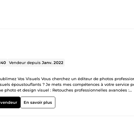
140
Vendeur depuis
Janv. 2022
Sublimez Vos Visuels Vous cherchez un éditeur de photos professio
suels époustouflants ? Je mets mes compétences à votre service p
: Retouches professionnelles avancées :
es. Montages créatifs et personnalisés :
rofessionnels (e-commerce, réseaux sociaux, projets artistiques).
 vendeur
En savoir plus
u final de haute qualité, prêt à être utilisé. 🔧 Pourquoi me
eur impact sur Instagram, Facebook, ou TikTok. 🚀 Boostez vos
ner vie à vos idées et atteindre vos objectifs.