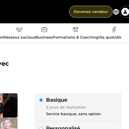
Devenez vendeur
on
Réseaux sociaux
Business
Formations & Coaching
Vie quotidienn
vec
Basique
2 jours de réalisation
Service basique, sans option.
Personnalisé