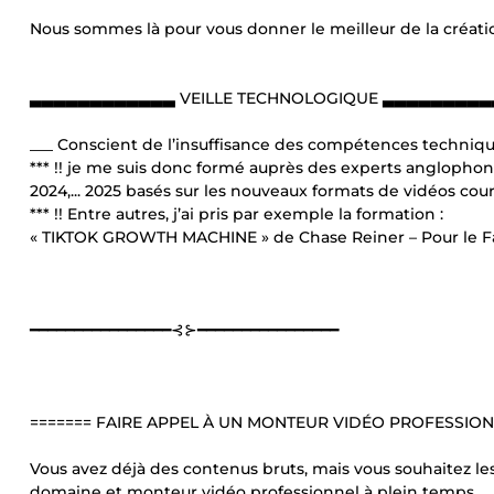
Nous sommes là pour vous donner le meilleur de la cré
▃▃▃▃▃▃▃▃▃▃▃▃ VEILLE TECHNOLOGIQUE ▃▃▃▃▃▃▃▃
___ Conscient de l’insuffisance des compétences techniqu
*** !! je me suis donc formé auprès des experts angloph
2024,... 2025 basés sur les nouveaux formats de vidéos cour
*** !! Entre autres, j’ai pris par exemple la formation :
« TIKTOK GROWTH MACHINE » de Chase Reiner – Pour le F
━━━━━━━━━━━━━━━━⊰⊱━━━━━━━━━━━━━━━━
======= FAIRE APPEL À UN MONTEUR VIDÉO PROFESSION
Vous avez déjà des contenus bruts, mais vous souhaitez le
domaine et monteur vidéo professionnel à plein temps.