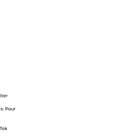
tter
s. Pour
kTok