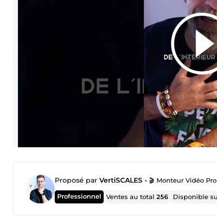
Proposé par
VertiSCALES
•
🎬 Monteur Vidéo Pro
Professionnel
Ventes au total
256
Disponible s