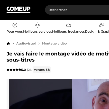
Pour vous
Meilleurs services
Meilleurs freelances
Design & Gra
Audiovisuel
Montage vidéo
Accueil
Je vais faire le montage vidéo de moti
sous-titres
5,0
(26)
Ventes
38