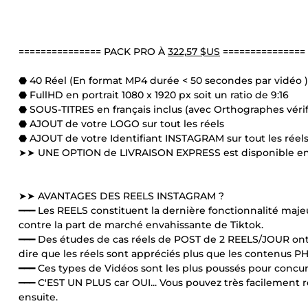
=============== PACK PRO À
322,57 $US
===============
⬣ 40 Réel (En format MP4 durée < 50 secondes par vidéo )
⬣ FullHD en portrait 1080 x 1920 px soit un ratio de 9:16
⬣ SOUS-TITRES en français inclus (avec Orthographes vérif
⬣ AJOUT de votre LOGO sur tout les réels
⬣ AJOUT de votre Identifiant INSTAGRAM sur tout les réel
➤➤ UNE OPTION de LIVRAISON EXPRESS est disponible en b
➤➤ AVANTAGES DES REELS INSTAGRAM ?
━━━ Les REELS constituent la dernière fonctionnalité majeu
contre la part de marché envahissante de Tiktok.
━━━ Des études de cas réels de POST de 2 REELS/JOUR ont 
dire que les réels sont appréciés plus que les contenus 
━━━ Ces types de Vidéos sont les plus poussés pour concu
━━━ C'EST UN PLUS car OUI... Vous pouvez très facilement 
ensuite.