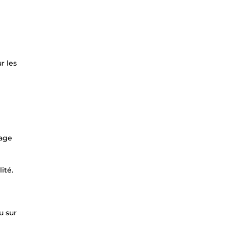
r les
tage
ité.
u sur