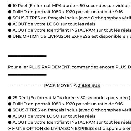
⬣ 10 Réel (En format MP4 durée < 50 secondes par vidéo )
⬣ FullHD en portrait 1080 x 1920 px soit un ratio de 9:16
⬣ SOUS-TITRES en français inclus (avec Orthographes vérif
⬣ AJOUT de votre LOGO sur tout les réels
⬣ AJOUT de votre Identifiant INSTAGRAM sur tout les réel
⬣ UNE OPTION de LIVRAISON EXPRESS est disponible en ba
▃▃▃▃▃▃▃▃▃▃▃▃
Pour aller PLUS RAPIDEMENT, commandez encore PLUS D
▃▃▃▃▃▃▃▃▃▃▃▃
=============== PACK MOYEN À
218,89 $US
============
⬣ 25 Réel (En format MP4 durée < 50 secondes par vidéo )
⬣ FullHD en portrait 1080 x 1920 px soit un ratio de 9:16
⬣ SOUS-TITRES en français inclus (avec Orthographes vérif
⬣ AJOUT de votre LOGO sur tout les réels
⬣ AJOUT de votre Identifiant INSTAGRAM sur tout les réel
➤➤ UNE OPTION de LIVRAISON EXPRESS est disponible en b