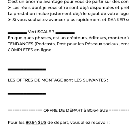
C'est un énorme avantage pour vous de partir sur des cont
➤ Les réels dont je vous offre sont déjà disponibles et prê
La prestation inclue justement déjà le rajout de votre logo
➤ Si vous souhaitez avancer plus rapidement et RANKER s
▃▃▃▃▃▃ VertiSCALE ? ▃▃▃▃▃▃
En quelques phrases, est un créateurs, éditeurs, monteu
TENDANCES (Podcasts, Post pour les Réseaux sociaux, emai
COMPLETES en ligne.
▃▃▃▃▃▃▃▃▃▃▃▃
LES OFFRES DE MONTAGE sont LES SUIVANTES :
▃▃▃▃▃▃▃▃▃▃▃▃
=============== OFFRE DE DÉPART à
80,64 $US
========
Pour les
80,64 $US
de départ, vous allez recevoir :
___