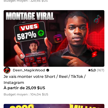
Budget moyen : 329,46 $US
Deen_MagikWood
5,0
(167)
Je vais monter votre Short / Reel / TikTok /
Instagram
À partir de 25,09 $US
Budget moyen : 104,04 $US