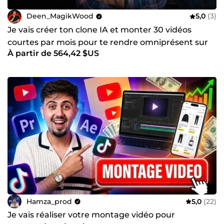
Deen_MagikWood
5,0
(3)
Je vais créer ton clone IA et monter 30 vidéos
courtes par mois pour te rendre omniprésent sur
À partir de 564,42 $US
les réseaux
Hamza_prod
5,0
(22)
Je vais réaliser votre montage vidéo pour