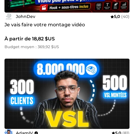
JohnDev
5,0
(40)
Je vais faire votre montage vidéo
À partir de 18,82 $US
Budget moyen : 369,92 $US
AdamIV
5,0
(81)