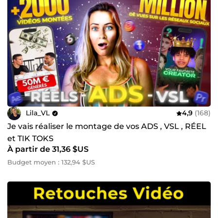
Lila_VL
4,9
(168)
Je vais réaliser le montage de vos ADS , VSL , RÉEL
et TIK TOKS
À partir de 31,36 $US
Budget moyen : 132,94 $US