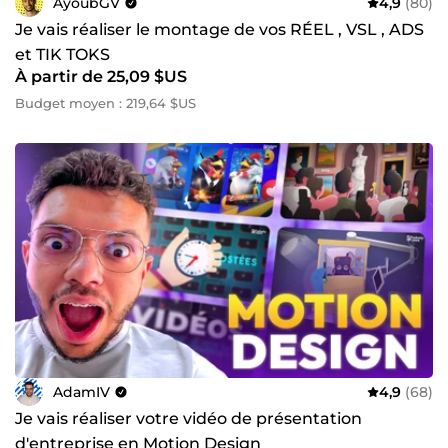
AyoubGV
4,9
(80)
Je vais réaliser le montage de vos RÉEL , VSL , ADS
et TIK TOKS
À partir de 25,09 $US
Budget moyen : 219,64 $US
AdamIV
4,9
(68)
Je vais réaliser votre vidéo de présentation
d'entreprise en Motion Design