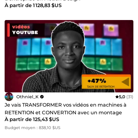
À partir de 1 128,83 $US
Othniel_K
5,0
(31)
Je vais TRANSFORMER vos vidéos en machines à
RETENTION et CONVERTION avec un montage
À partir de 125,43 $US
dynamique et captivant
Budget moyen : 838,10 $US