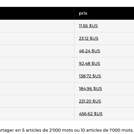
prix
11,56 $US
23,12 $US
46,24 $US
92,48 $US
138,72 $US
184,96 $US
231,20 $US
456,62 $US
rtager en 5 articles de 2'000 mots ou 10 articles de 1'000 mots.