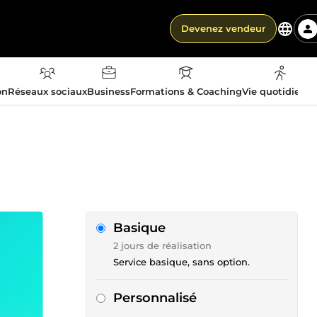
Devenez vendeur
on
Réseaux sociaux
Business
Formations & Coaching
Vie quotidienn
Basique
2 jours de réalisation
Service basique, sans option.
Personnalisé