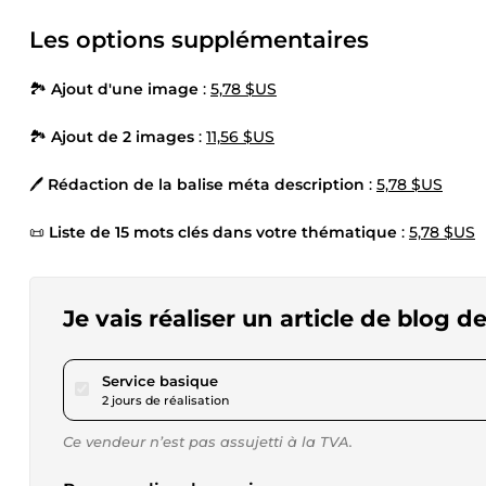
Les options supplémentaires
🏞️
Ajout d'une image
:
5,78 $US
🏞️
Ajout de 2 images
:
11,56 $US
🖊️
Rédaction de la balise méta description
:
5,78 $US
📜
Liste de 15 mots clés dans votre thématique
:
5,78 $US
Je vais réaliser un article de blog d
pour 17,34 $US
Service basique
2 jours de réalisation
Ce vendeur n’est pas assujetti à la TVA.