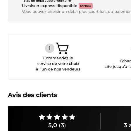
Pas de délai supplémentaire
Livraison express disponible
EXPRESS
Vous pouvez choisir un délai plus court lors du paieme
Commandez le
Échan
service de votre choix
site jusqu’à l
à l’un de nos vendeurs
Avis des clients
5,0
(3)
3 