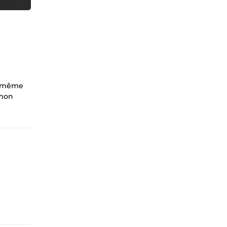
us-même
 mon