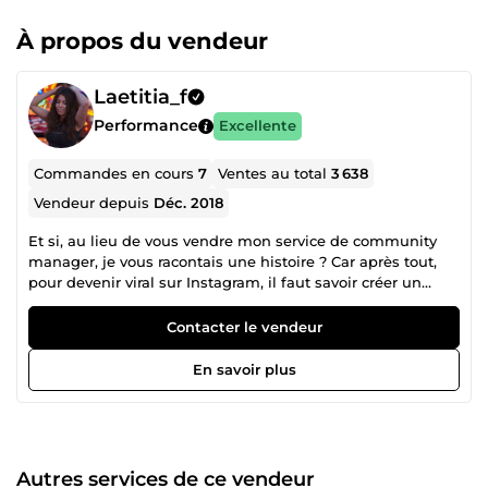
À propos du vendeur
Laetitia_f
Performance
Excellente
Commandes en cours
7
Ventes au total
3 638
Vendeur depuis
Déc. 2018
Et si, au lieu de vous vendre mon service de community
manager, je vous racontais une histoire ? Car après tout,
pour devenir viral sur Instagram, il faut savoir créer un
storytelling digne de ce nom. 🥇10 000 abonnés sur
Instagram en 40 jours : c’est le défi que je me suis lancé
Contacter le vendeur
en tant que community manager. Je savais une chose :
lorsqu’on comprend les codes d’Instagram, on peut créer
En savoir plus
du contenu viral, peu importe la thématique. J’ai donc créé
un compte Instagram dans la thématique du business,
puis j’ai écrit ma stratégie, que j’ai suivie à la lettre. Mon
objectif était simple : monter un compte Instagram à 10
000 abonnés en partant de 0, et en 40 jours. Et devinez
Autres services de ce vendeur