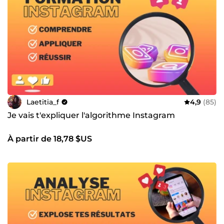
imaginer le résultat final, car le cerveau traite l’image
mentale comme partiellement réelle, ce qui augmente
l’intention d’achat.) ...j’avais quelques lignes pour vous
convaincre de lire ma description jusqu’ici, et vous l’avez
fait. Alors je vous laisse continuer à vous projeter : si l’on
travaille ensemble, combien de personnes allons-nous
convaincre d’acheter votre produit ou service sur Instagram
? Avec une stratégie bien rodée, je suis persuadée que
nous pouvons atteindre de bons résultats, peu importe la
niche dans laquelle vous vous trouvez.
Laetitia_f
4,9
(85)
Je vais t'expliquer l'algorithme Instagram
À partir de 18,78 $US