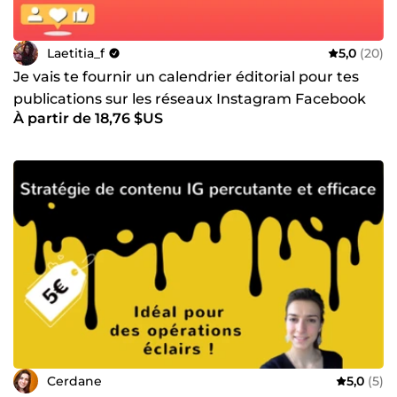
Laetitia_f
5,0
(20)
Je vais te fournir un calendrier éditorial pour tes
publications sur les réseaux Instagram Facebook
À partir de 18,76 $US
Linkedin
Cerdane
5,0
(5)