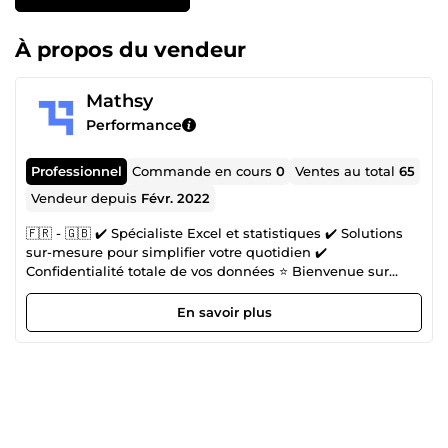
À propos du vendeur
Mathsy
Performance
Professionnel
Commande en cours
0
Ventes au total
65
Vendeur depuis
Févr. 2022
🇫🇷 - 🇬🇧 ✔️ Spécialiste Excel et statistiques ✔️ Solutions
sur-mesure pour simplifier votre quotidien ✔️
Confidentialité totale de vos données ⭐ Bienvenue sur
mon profil ! Je suis Mathsy et je suis là pour vous
accompagner dans tous vos projets liés à Excel et l’analyse
En savoir plus
statistique ! Que vous ayez besoin d'optimiser un tableur
Excel ou d'analyser vos données dans le cadre de votre
mémoire ou votre thèse, je suis là pour vous aider ! Grâce à
mes années d'expérience en analyse de bases de données
et en Excel, je mets à votre disposition des prestations de
qualité qui dépasseront vos attentes. 🙋 Vous avez une
question ou un projet à me confier ? N’hésitez pas à me