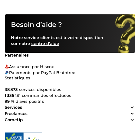
contacter en cliquant sur le bouton « Contacter », je serai
ravie de vous répondre rapidement ! Au plaisir de vous
retrouver sur ComeUp.com. ✔️ Excel and Statistics
Specialist ✔️ Tailor-Made Solutions to Simplify Your Daily
Besoin d’aide ?
Life ✔️ Complete Data Confidentiality ⭐ Welcome to my
profile! I'm Mathsy, and I'm dedicated to assisting you with
Notre service clients est à votre disposition
all your Excel and statistical analysis needs! Whether you
sur notre
centre d’aide
require streamlined Excel spreadsheets or comprehensive
data analysis for your academic dissertations or theses, I'm
Partenaires
here to provide you with top-notch solutions! With my
extensive expertise in database analysis and Excel, rest
Assurance par Hiscox
assured that my services will surpass your expectations. 🙋
Paiements par PayPal Braintree
Have a question or a project in mind? Feel free to reach
Statistiques
out to me by simply clicking on the &quot;Contact&quot;
button, and I'll promptly respond with enthusiasm!
38 873
services disponibles
Looking forward to connecting with you soon on
1 335 131
commandes effectuées
ComeUp.com.
99 %
d’avis positifs
Services
Freelances
ComeUp