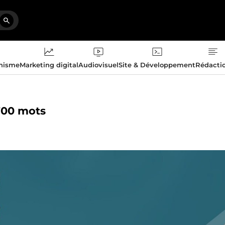
phisme
Marketing digital
Audiovisuel
Site & Développement
Rédacti
 700 mots