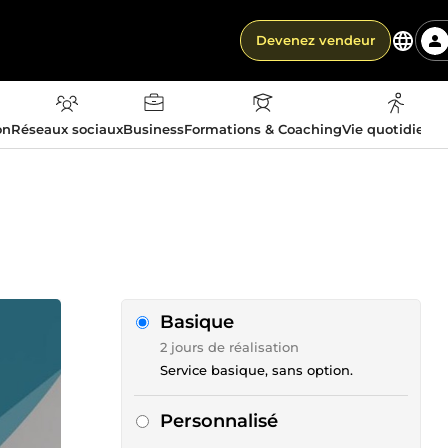
Devenez vendeur
on
Réseaux sociaux
Business
Formations & Coaching
Vie quotidienn
Basique
2 jours de réalisation
Service basique, sans option.
Personnalisé