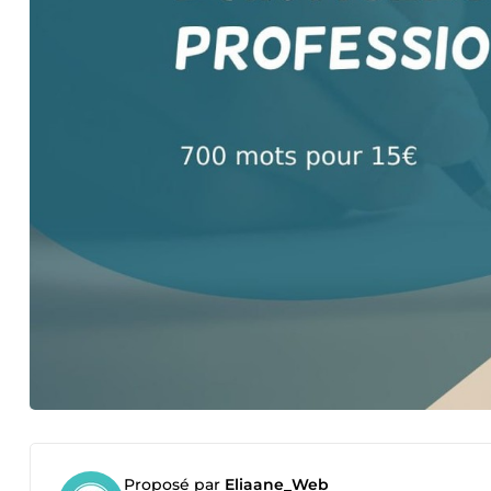
Proposé par
Eliaane_Web