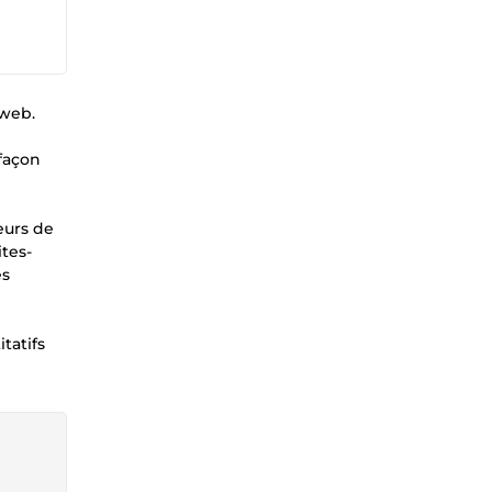
 web.
 façon
eurs de
tes-
es
tatifs