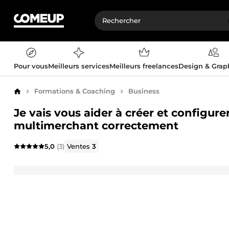
Pour vous
Meilleurs services
Meilleurs freelances
Design & Gra
Formations & Coaching
Business
Accueil
Je vais vous aider à créer et configu
multimerchant correctement
5,0
(3)
Ventes
3