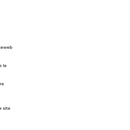
iteweb
e le
re
 site