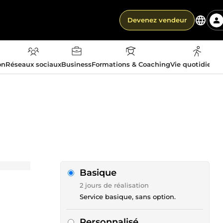
Devenez vendeur
on
Réseaux sociaux
Business
Formations & Coaching
Vie quotidienn
Basique
2 jours de réalisation
Service basique, sans option.
Personnalisé