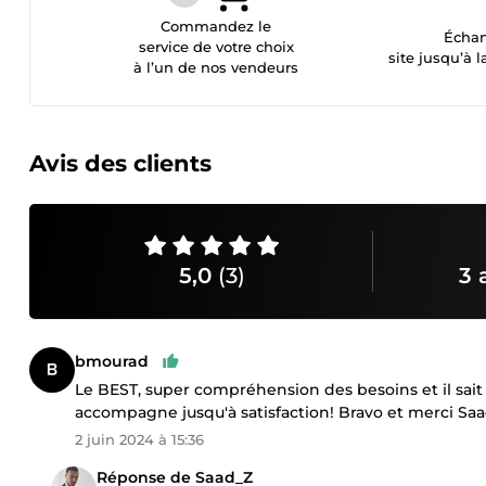
Commandez le
Échan
service de votre choix
site jusqu’à l
à l’un de nos vendeurs
Avis des clients
5,0
(3)
3 
bmourad
Le BEST, super compréhension des besoins et il sait
accompagne jusqu'à satisfaction! Bravo et merci Saa
2 juin 2024 à 15:36
Réponse de Saad_Z