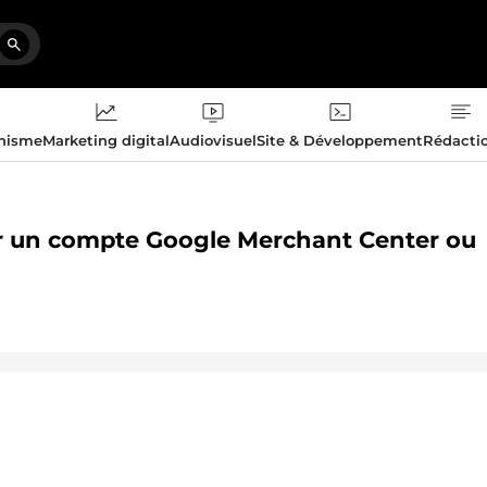
phisme
Marketing digital
Audiovisuel
Site & Développement
Rédacti
rer un compte Google Merchant Center ou