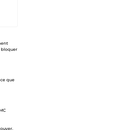
ment
s bloquer
t ce que
GMC
rouver.