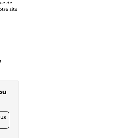
que de
tre site
s
ou
$US